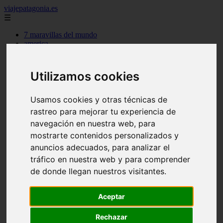
viajepatagonia.es
☰
7 maravillas del mundo
america
arena
benidorm
c buenos aires
Utilizamos cookies
c cordoba
c entre rios
c generalidades del pais
Usamos cookies y otras técnicas de
c mendoza
rastreo para mejorar tu experiencia de
c neuquen
navegación en nuestra web, para
c provincias
c rio negro
mostrarte contenidos personalizados y
c santa fe
anuncios adecuados, para analizar el
c tierra de fuego
tráfico en nuestra web y para comprender
c tucuman
c zona austral
de donde llegan nuestros visitantes.
carmen
category
destinos
Aceptar
gijon
lanzarote
Rechazar
live