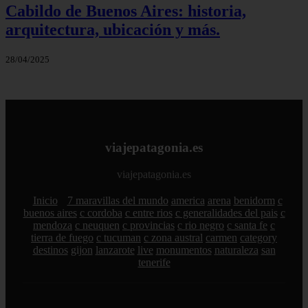
Cabildo de Buenos Aires: historia,
arquitectura, ubicación y más.
28/04/2025
viajepatagonia.es
viajepatagonia.es
Inicio
7 maravillas del mundo
america
arena
benidorm
c
buenos aires
c cordoba
c entre rios
c generalidades del pais
c
mendoza
c neuquen
c provincias
c rio negro
c santa fe
c
tierra de fuego
c tucuman
c zona austral
carmen
category
destinos
gijon
lanzarote
live
monumentos
naturaleza
san
tenerife