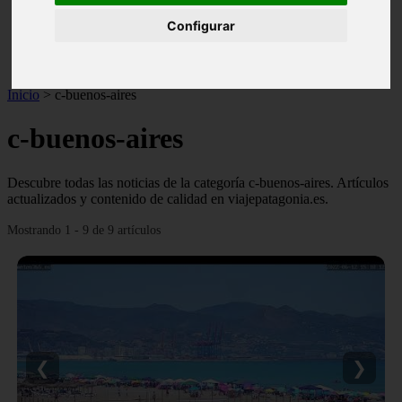
monumentos
Configurar
naturaleza
san
tenerife
Inicio
>
c-buenos-aires
c-buenos-aires
Descubre todas las noticias de la categoría c-buenos-aires. Artículos
actualizados y contenido de calidad en viajepatagonia.es.
Mostrando 1 - 9 de 9 artículos
❮
❯