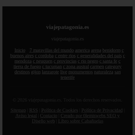
viajepatagonia.es
viajepatagonia.es
Inicio
7 maravillas del mundo
america
arena
benidorm
c
buenos aires
c cordoba
c entre rios
c generalidades del pais
c
mendoza
c neuquen
c provincias
c rio negro
c santa fe
c
tierra de fuego
c tucuman
c zona austral
carmen
category
destinos
gijon
lanzarote
live
monumentos
naturaleza
san
tenerife
© 2026 viajepatagonia.es. Todos los derechos reservados.
Sitemap
|
RSS
|
Política de Cookies
|
Política de Privacidad
|
Aviso legal
|
Contacto
|
Creado por 0lemiswebs SEO y
Diseño web
|
Libro sobre Cabañuelas