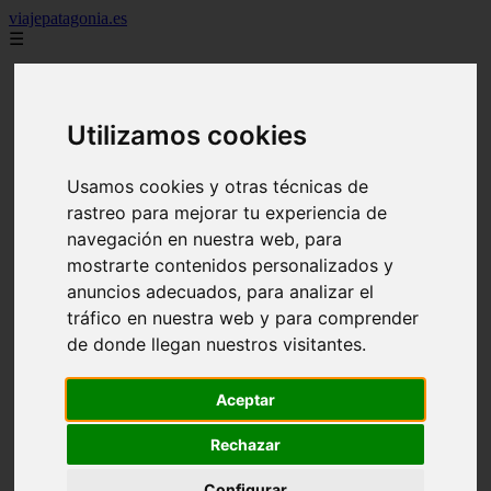
viajepatagonia.es
☰
7 maravillas del mundo
america
arena
Utilizamos cookies
benidorm
c buenos aires
c cordoba
Usamos cookies y otras técnicas de
c entre rios
rastreo para mejorar tu experiencia de
c generalidades del pais
c mendoza
navegación en nuestra web, para
c neuquen
mostrarte contenidos personalizados y
c provincias
anuncios adecuados, para analizar el
c rio negro
c santa fe
tráfico en nuestra web y para comprender
c tierra de fuego
de donde llegan nuestros visitantes.
c tucuman
c zona austral
carmen
Aceptar
category
destinos
Rechazar
gijon
lanzarote
Configurar
live