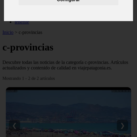
monumentos
naturaleza
san
tenerife
Inicio
>
c-provincias
c-provincias
Descubre todas las noticias de la categoría c-provincias. Artículos
actualizados y contenido de calidad en viajepatagonia.es.
Mostrando 1 - 2 de 2 artículos
❮
❯