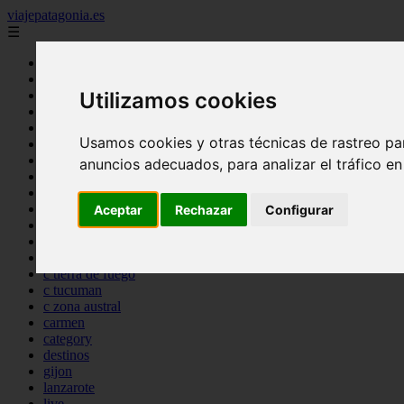
viajepatagonia.es
☰
7 maravillas del mundo
america
arena
Utilizamos cookies
benidorm
c buenos aires
Usamos cookies y otras técnicas de rastreo pa
c cordoba
c entre rios
anuncios adecuados, para analizar el tráfico e
c generalidades del pais
c mendoza
c neuquen
Aceptar
Rechazar
Configurar
c provincias
c rio negro
c santa fe
c tierra de fuego
c tucuman
c zona austral
carmen
category
destinos
gijon
lanzarote
live