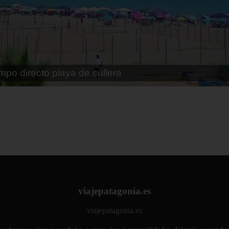
po directo playa de cullera
viajepatagonia.es
viajepatagonia.es