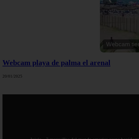
Webcam tiem
Webcam playa de palma el arenal
20/01/2025