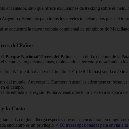
lo encantador, sino que ofrece excursiones de trekking sobre el hielo, 
Argentina. Senderos para todos los niveles te llevan a los pies del im
quí se encuentra la mayor colonia continental de pingüinos de Magallane
rres del Paine
. El
Parque Nacional Torres del Paine
es, sin duda, el ícono de la Pat
l viento es un personaje más, moldeando el terreno y desafiando a los 
cuito "W" (de 4-5 días) y el Circuito "O" (de 8-10 días) son la máxima
res del mundo. Atravesar la Carretera Austral es adentrarse en bosques
en el tiempo.
s de entrada a la región. Punta Arenas ofrece un vistazo a la época de l
 y la Costa
su fauna. La región alberga especies que no se encuentran en ningún ot
ada encuentro es un privilegio
✓ 60 frases apasionadas para enviar a tu