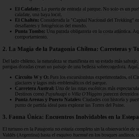
El Calafate:
La puerta de entrada al parque. No solo es un pueb
calafate, una baya local.
El Chaltén:
Considerada la "Capital Nacional del Trekking" en 
desafiantes y fotogénicas del mundo.
Punta Tombo:
Una parada obligatoria en la costa atlántica. A
comportamiento.
2. La Magia de la Patagonia Chilena: Carreteras y To
Del lado chileno, la naturaleza se manifiesta en su estado más salvaje
pampas doradas crean un paisaje de una belleza sobrecogedora. Aquí, e
Circuito W y O:
Para los excursionistas experimentados, el Cir
glaciares y lagos más emblemáticos del parque.
Carretera Austral:
Una de las rutas escénicas más espectacula
Destinos como
Puyuhuapi
o
Villa O'Higgins
parecen detenidos 
Punta Arenas y Puerto Natales:
Ciudades con historia y puerta
punto de partida ideal para explorar las Torres del Paine.
3. Fauna Única: Encuentros Inolvidables en la Estepa
El turismo en la Patagonia no estaría completo sin la observación de 
Valdés (Argentina) hasta el esquivo
huemul
en los bosques andinos, c