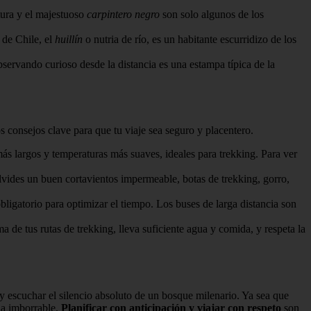
tura y el majestuoso
carpintero negro
son solo algunos de los
 de Chile, el
huillín
o nutria de río, es un habitante escurridizo de los
servando curioso desde la distancia es una estampa típica de la
 consejos clave para que tu viaje sea seguro y placentero.
ás largos y temperaturas más suaves, ideales para trekking. Para ver
olvides un buen cortavientos impermeable, botas de trekking, gorro,
bligatorio para optimizar el tiempo. Los buses de larga distancia son
 de tus rutas de trekking, lleva suficiente agua y comida, y respeta la
 y escuchar el silencio absoluto de un bosque milenario. Ya sea que
lla imborrable.
Planificar con anticipación y viajar con respeto
son