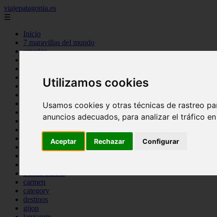
viajepatagonia.es
☰
Inicio
7 maravillas del mundo
america
arena
benidorm
c buenos aires
Utilizamos cookies
c cordoba
c entre rios
c generalidades del pais
Usamos cookies y otras técnicas de rastreo pa
c mendoza
anuncios adecuados, para analizar el tráfico e
c neuquen
c provincias
c rio negro
Aceptar
Rechazar
Configurar
c santa fe
c tierra de fuego
c tucuman
c zona austral
carmen
category
destinos
gijon
lanzarote