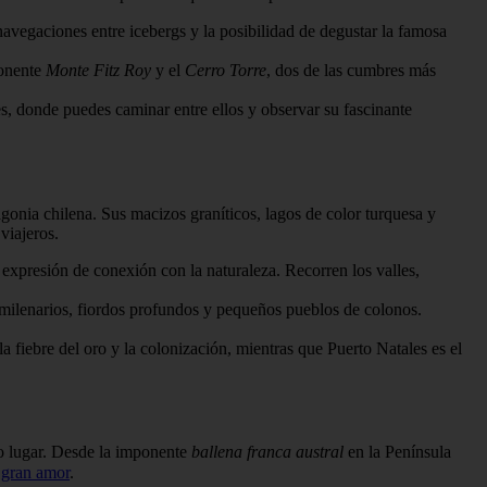
navegaciones entre icebergs y la posibilidad de degustar la famosa
ponente
Monte Fitz Roy
y el
Cerro Torre
, dos de las cumbres más
s, donde puedes caminar entre ellos y observar su fascinante
agonia chilena. Sus macizos graníticos, lagos de color turquesa y
viajeros.
 expresión de conexión con la naturaleza. Recorren los valles,
 milenarios, fiordos profundos y pequeños pueblos de colonos.
a fiebre del oro y la colonización, mientras que Puerto Natales es el
ro lugar. Desde la imponente
ballena franca austral
en la Península
 gran amor
.