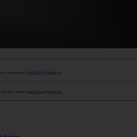
ual, contacte en
bitelchux@yahoo.es
.
s, please contact
bitelchux@yahoo.es
.
 de Kaunas