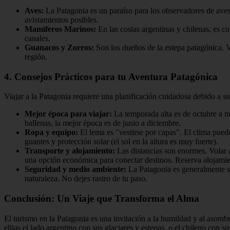
Aves:
La Patagonia es un paraíso para los observadores de aves
avistamientos posibles.
Mamíferos Marinos:
En las costas argentinas y chilenas, es co
canales.
Guanacos y Zorros:
Son los dueños de la estepa patagónica. V
región.
4. Consejos Prácticos para tu Aventura Patagónica
Viajar a la Patagonia requiere una planificación cuidadosa debido a s
Mejor época para viajar:
La temporada alta es de octubre a ma
ballenas, la mejor época es de junio a diciembre.
Ropa y equipo:
El lema es "vestirse por capas". El clima pued
guantes y protección solar (el sol en la altura es muy fuerte).
Transporte y alojamiento:
Las distancias son enormes. Volar a
una opción económica para conectar destinos. Reserva alojamien
Seguridad y medio ambiente:
La Patagonia es generalmente seg
naturaleza. No dejes rastro de tu paso.
Conclusión: Un Viaje que Transforma el Alma
El turismo en la Patagonia es una invitación a la humildad y al asombr
elijas el lado argentino con sus glaciares y estepas, o el chileno con su