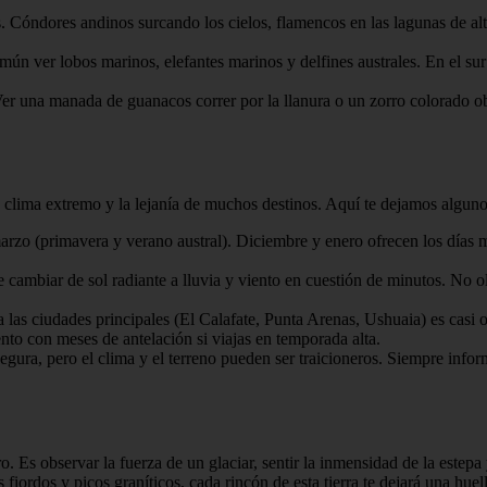
. Cóndores andinos surcando los cielos, flamencos en las lagunas de al
mún ver lobos marinos, elefantes marinos y delfines australes. En el sur
er una manada de guanacos correr por la llanura o un zorro colorado ob
u clima extremo y la lejanía de muchos destinos. Aquí te dejamos algunos
rzo (primavera y verano austral). Diciembre y enero ofrecen los días m
e cambiar de sol radiante a lluvia y viento en cuestión de minutos. No 
 las ciudades principales (El Calafate, Punta Arenas, Ushuaia) es casi o
to con meses de antelación si viajas en temporada alta.
ura, pero el clima y el terreno pueden ser traicioneros. Siempre informa
o. Es observar la fuerza de un glaciar, sentir la inmensidad de la estepa
s fiordos y picos graníticos, cada rincón de esta tierra te dejará una hue