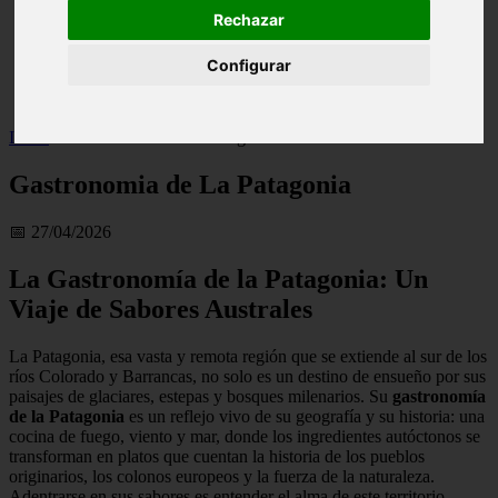
Rechazar
live
monumentos
naturaleza
Configurar
san
tenerife
Inicio
>
Gastronomia de La Patagonia
Gastronomia de La Patagonia
📅 27/04/2026
La Gastronomía de la Patagonia: Un
Viaje de Sabores Australes
La Patagonia, esa vasta y remota región que se extiende al sur de los
ríos Colorado y Barrancas, no solo es un destino de ensueño por sus
paisajes de glaciares, estepas y bosques milenarios. Su
gastronomía
de la Patagonia
es un reflejo vivo de su geografía y su historia: una
cocina de fuego, viento y mar, donde los ingredientes autóctonos se
transforman en platos que cuentan la historia de los pueblos
originarios, los colonos europeos y la fuerza de la naturaleza.
Adentrarse en sus sabores es entender el alma de este territorio.