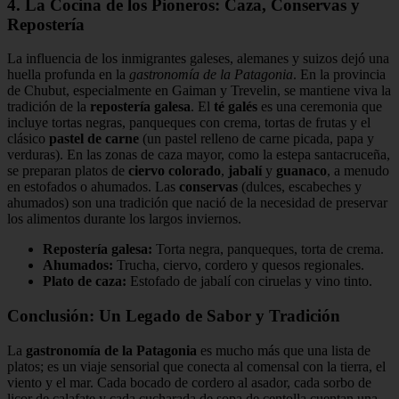
4. La Cocina de los Pioneros: Caza, Conservas y
Repostería
La influencia de los inmigrantes galeses, alemanes y suizos dejó una
huella profunda en la
gastronomía de la Patagonia
. En la provincia
de Chubut, especialmente en Gaiman y Trevelin, se mantiene viva la
tradición de la
repostería galesa
. El
té galés
es una ceremonia que
incluye tortas negras, panqueques con crema, tortas de frutas y el
clásico
pastel de carne
(un pastel relleno de carne picada, papa y
verduras). En las zonas de caza mayor, como la estepa santacruceña,
se preparan platos de
ciervo colorado
,
jabalí
y
guanaco
, a menudo
en estofados o ahumados. Las
conservas
(dulces, escabeches y
ahumados) son una tradición que nació de la necesidad de preservar
los alimentos durante los largos inviernos.
Repostería galesa:
Torta negra, panqueques, torta de crema.
Ahumados:
Trucha, ciervo, cordero y quesos regionales.
Plato de caza:
Estofado de jabalí con ciruelas y vino tinto.
Conclusión: Un Legado de Sabor y Tradición
La
gastronomía de la Patagonia
es mucho más que una lista de
platos; es un viaje sensorial que conecta al comensal con la tierra, el
viento y el mar. Cada bocado de cordero al asador, cada sorbo de
licor de calafate y cada cucharada de sopa de centolla cuentan una