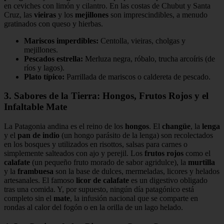
en ceviches con limón y cilantro. En las costas de Chubut y Santa
Cruz, las
vieiras
y los
mejillones
son imprescindibles, a menudo
gratinados con queso y hierbas.
Mariscos imperdibles:
Centolla, vieiras, cholgas y
mejillones.
Pescados estrella:
Merluza negra, róbalo, trucha arcoíris (de
ríos y lagos).
Plato típico:
Parrillada de mariscos o caldereta de pescado.
3. Sabores de la Tierra: Hongos, Frutos Rojos y el
Infaltable Mate
La Patagonia andina es el reino de los
hongos
. El
changüe
, la
lenga
y el
pan de indio
(un hongo parásito de la lenga) son recolectados
en los bosques y utilizados en risottos, salsas para carnes o
simplemente salteados con ajo y perejil. Los
frutos rojos
como el
calafate
(un pequeño fruto morado de sabor agridulce), la
murtilla
y la
frambuesa
son la base de dulces, mermeladas, licores y helados
artesanales. El famoso
licor de calafate
es un digestivo obligado
tras una comida. Y, por supuesto, ningún día patagónico está
completo sin el
mate
, la infusión nacional que se comparte en
rondas al calor del fogón o en la orilla de un lago helado.