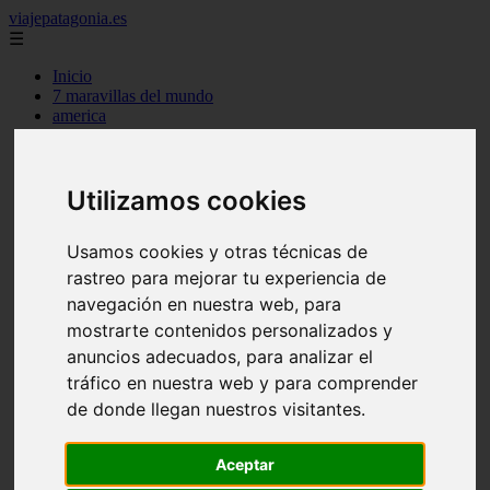
viajepatagonia.es
☰
Inicio
7 maravillas del mundo
america
arena
benidorm
c buenos aires
Utilizamos cookies
c cordoba
c entre rios
c generalidades del pais
Usamos cookies y otras técnicas de
c mendoza
c neuquen
rastreo para mejorar tu experiencia de
c provincias
navegación en nuestra web, para
c rio negro
mostrarte contenidos personalizados y
c santa fe
c tierra de fuego
anuncios adecuados, para analizar el
c tucuman
tráfico en nuestra web y para comprender
c zona austral
de donde llegan nuestros visitantes.
carmen
category
destinos
Aceptar
gijon
lanzarote