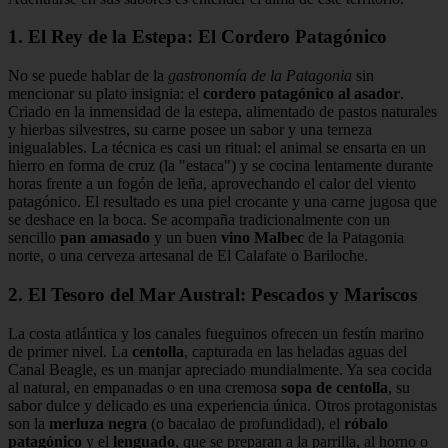
1. El Rey de la Estepa: El Cordero Patagónico
No se puede hablar de la
gastronomía de la Patagonia
sin
mencionar su plato insignia: el
cordero patagónico al asador
.
Criado en la inmensidad de la estepa, alimentado de pastos naturales
y hierbas silvestres, su carne posee un sabor y una terneza
inigualables. La técnica es casi un ritual: el animal se ensarta en un
hierro en forma de cruz (la "estaca") y se cocina lentamente durante
horas frente a un fogón de leña, aprovechando el calor del viento
patagónico. El resultado es una piel crocante y una carne jugosa que
se deshace en la boca. Se acompaña tradicionalmente con un
sencillo
pan amasado
y un buen
vino Malbec
de la Patagonia
norte, o una cerveza artesanal de El Calafate o Bariloche.
2. El Tesoro del Mar Austral: Pescados y Mariscos
La costa atlántica y los canales fueguinos ofrecen un festín marino
de primer nivel. La
centolla
, capturada en las heladas aguas del
Canal Beagle, es un manjar apreciado mundialmente. Ya sea cocida
al natural, en empanadas o en una cremosa
sopa de centolla
, su
sabor dulce y delicado es una experiencia única. Otros protagonistas
son la
merluza negra
(o bacalao de profundidad), el
róbalo
patagónico
y el
lenguado
, que se preparan a la parrilla, al horno o