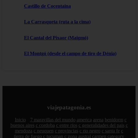
Castillo de Cocentaina
La Carrasqueta (ruta a la cima)
El Cantal del Pixaor (Maigmó)
El Montgó (desde el campo de tiro de Dénia)
viajepatagonia.es
Inicio
7 maravillas del mundo
america
arena
benidorm
c
buenos aires
c cordoba
c entre rios
c generalidades del pais
c
mendoza
c neuquen
c provincias
c rio negro
c santa fe
c
tierra de fuego
c tucuman
c zona austral
carmen
category