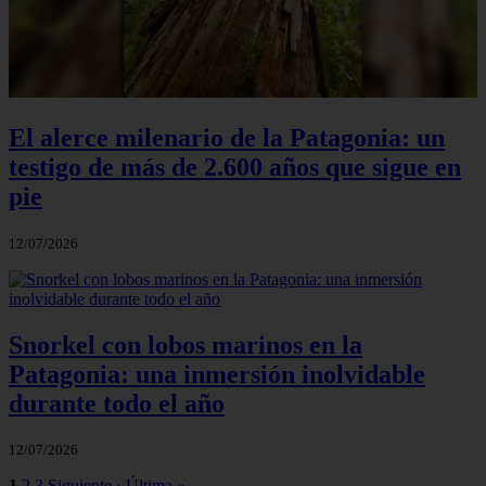
El alerce milenario de la Patagonia: un
testigo de más de 2.600 años que sigue en
pie
12/07/2026
Snorkel con lobos marinos en la
Patagonia: una inmersión inolvidable
durante todo el año
12/07/2026
1
2
3
Siguiente ›
Última »