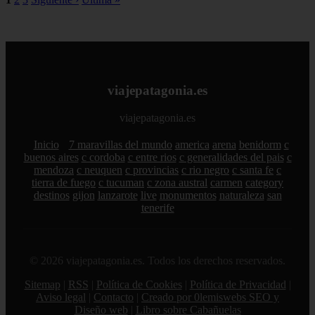
viajepatagonia.es
viajepatagonia.es
Inicio
7 maravillas del mundo
america
arena
benidorm
c
buenos aires
c cordoba
c entre rios
c generalidades del pais
c
mendoza
c neuquen
c provincias
c rio negro
c santa fe
c
tierra de fuego
c tucuman
c zona austral
carmen
category
destinos
gijon
lanzarote
live
monumentos
naturaleza
san
tenerife
© 2026 viajepatagonia.es. Todos los derechos reservados.
Sitemap
|
RSS
|
Política de Cookies
|
Política de Privacidad
|
Aviso legal
|
Contacto
|
Creado por 0lemiswebs SEO y
Diseño web
|
Libro sobre Cabañuelas