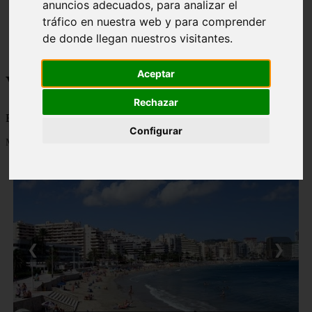
anuncios adecuados, para analizar el
monumentos
tráfico en nuestra web y para comprender
naturaleza
de donde llegan nuestros visitantes.
san
tenerife
Aceptar
Viajes a la Patagonia
Rechazar
Blog sobre la Patagonia en particular y sobre turismo en general
Configurar
Mostrando 1 - 24 de 477 artículos
❮
❯