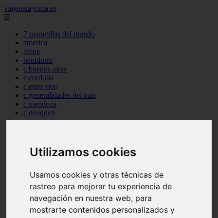
viajepatagonia.es
☰
7 maravillas del mundo
america
arena
benidorm
c buenos aires
c cordoba
c entre rios
c generalidades del pais
c mendoza
c neuquen
c provincias
c rio negro
c santa fe
c tierra de fuego
Utilizamos cookies
c tucuman
c zona austral
Usamos cookies y otras técnicas de
carmen
category
rastreo para mejorar tu experiencia de
destinos
navegación en nuestra web, para
gijon
mostrarte contenidos personalizados y
lanzarote
live