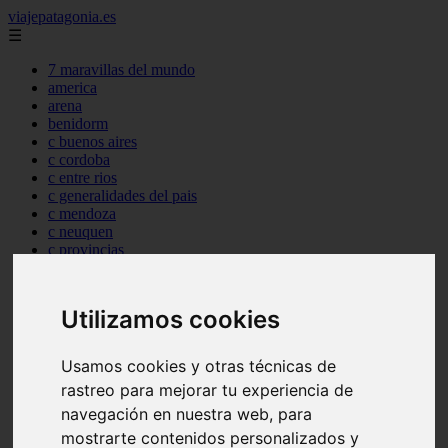
viajepatagonia.es
☰
7 maravillas del mundo
america
arena
benidorm
c buenos aires
c cordoba
c entre rios
c generalidades del pais
c mendoza
c neuquen
c provincias
c rio negro
c santa fe
c tierra de fuego
Utilizamos cookies
c tucuman
c zona austral
carmen
Usamos cookies y otras técnicas de
category
rastreo para mejorar tu experiencia de
destinos
gijon
navegación en nuestra web, para
lanzarote
mostrarte contenidos personalizados y
live