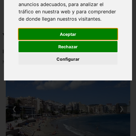
anuncios adecuados, para analizar el
monumentos
naturaleza
tráfico en nuestra web y para comprender
san
de donde llegan nuestros visitantes.
tenerife
Viajes a la Patagonia
Aceptar
Rechazar
Blog sobre la Patagonia en particular y sobre turismo en general
Configurar
Mostrando 1 - 24 de 479 artículos
❮
❯