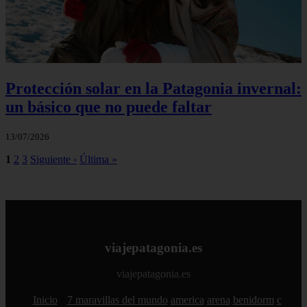
Protección solar en la Patagonia invernal:
un básico que no puede faltar
13/07/2026
1
2
3
Siguiente ›
Última »
viajepatagonia.es
viajepatagonia.es
Inicio
7 maravillas del mundo
america
arena
benidorm
c