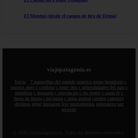
El Montgó (desde el campo de tiro de Dénia)
viajepatagonia.es
Inicio
7 maravillas del mundo
america
arena
benidorm
c
buenos aires
c cordoba
c entre rios
c generalidades del pais
c
mendoza
c neuquen
c provincias
c rio negro
c santa fe
c
tierra de fuego
c tucuman
c zona austral
carmen
category
destinos
gijon
lanzarote
live
monumentos
naturaleza
san
tenerife
© 2026 viajepatagonia.es. Todos los derechos reservados.