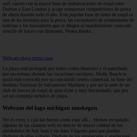
surf, cuenta con la mayor base de embarcaciones de esquí entre
Durban y East London y acoge numerosas competiciones de pesca
de altura durante todo el año. Esta popular base de botes de esquí es
una de las favoritas para la pesca, las excursiones de avistamiento de
ballenas y los buceadores que se dirigen al mundialmente conocido
arrecife de buceo con tiburones, Protea Banks.
Webcam playa punta cana
La playa está protegida por redes contra tiburones y es patrullada
por socorristas durante las vacaciones escolares. Shelly Beach es
quizá más conocida por su concurrido centro comercial, su base del
Instituto Nacional de Salvamento Marítimo y por ser la sede de un
club de barcos de esquí de gran éxito y muy frecuentado, que por
ser un complejo turístico de playa.
Webcam del lago michigan muskegon
Ver es creer, y casi tan bueno como estar allí… Hemos recopilado
algunas de las cámaras web en directo de mayor calidad de los
alrededores de San Juan y las Islas Vírgenes para que puedas
disfrutar de ellas a diario. Disfrute de los amaneceres y atardeceres