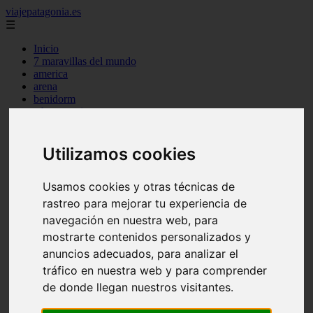
viajepatagonia.es
☰
Inicio
7 maravillas del mundo
america
arena
benidorm
c buenos aires
c cordoba
c entre rios
c generalidades del pais
Utilizamos cookies
c mendoza
c neuquen
Usamos cookies y otras técnicas de
c provincias
c rio negro
rastreo para mejorar tu experiencia de
c santa fe
navegación en nuestra web, para
c tierra de fuego
mostrarte contenidos personalizados y
c tucuman
c zona austral
anuncios adecuados, para analizar el
carmen
tráfico en nuestra web y para comprender
category
de donde llegan nuestros visitantes.
destinos
gijon
lanzarote