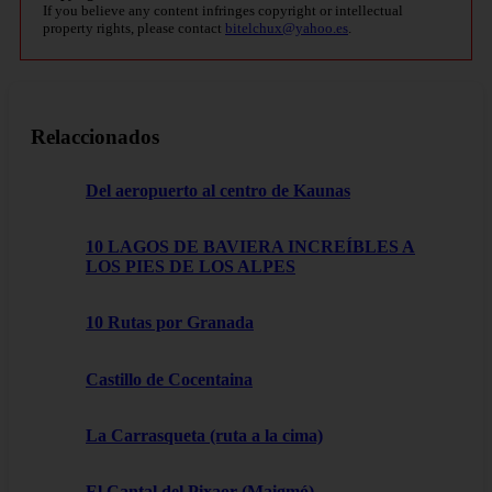
If you believe any content infringes copyright or intellectual
property rights, please contact
bitelchux@yahoo.es
.
Relaccionados
Del aeropuerto al centro de Kaunas
10 LAGOS DE BAVIERA INCREÍBLES A
LOS PIES DE LOS ALPES
10 Rutas por Granada
Castillo de Cocentaina
La Carrasqueta (ruta a la cima)
El Cantal del Pixaor (Maigmó)