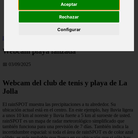
Aceptar
live
monumentos
naturaleza
Rechazar
san
tenerife
Configurar
Inicio
>
turismo
>
Webcam playa lanzada
Webcam playa lanzada
📅 03/09/2025
Webcam del club de tenis y playa de La
Jolla
El rainSPOT muestra las precipitaciones a tu alrededor. Su
ubicación actual está en el centro. En este ejemplo, hay lluvia ligera
a unos 10 km al noreste y lluvia fuerte a 5 km al suroeste de usted.
rainSPOT es un mapa de radar meteorológico simplificado que
también funciona para una previsión de 7 días. También indica la
incertidumbre espacial: si toda el área de rainSPOT es de color azul
sólido, es más probable que llueva en su ubicación que si sólo hay