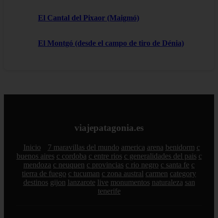
El Cantal del Pixaor (Maigmó)
El Montgó (desde el campo de tiro de Dénia)
viajepatagonia.es
Inicio
7 maravillas del mundo
america
arena
benidorm
c
buenos aires
c cordoba
c entre rios
c generalidades del pais
c
mendoza
c neuquen
c provincias
c rio negro
c santa fe
c
tierra de fuego
c tucuman
c zona austral
carmen
category
destinos
gijon
lanzarote
live
monumentos
naturaleza
san
tenerife