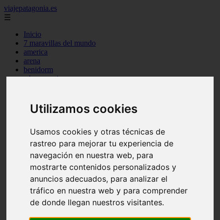
viajepatagonia.es
☰
Inicio
7 maravillas del mundo
america
arena
benidorm
c buenos aires
c cordoba
c entre rios
c generalidades del pais
Utilizamos cookies
c mendoza
c neuquen
Usamos cookies y otras técnicas de
c provincias
c rio negro
rastreo para mejorar tu experiencia de
c santa fe
navegación en nuestra web, para
c tierra de fuego
mostrarte contenidos personalizados y
c tucuman
c zona austral
anuncios adecuados, para analizar el
carmen
tráfico en nuestra web y para comprender
category
de donde llegan nuestros visitantes.
destinos
gijon
lanzarote