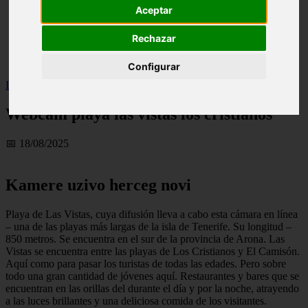
Aceptar
live
monumentos
naturaleza
Rechazar
san
tenerife
Configurar
Inicio
>
turismo
>
Webcam playa las vistas los cristianos
Webcam playa las vistas los cristianos
📅 18/08/2025
Kamere uzivo herceg novi
Playa de Las Vistas, cuya difusión lleva a cabo esta cámara en línea
– una de las playas más largas de la isla de Tenerife. Su longitud –
850 metros. Se encuentra en el sur de la provincia de Arona. Las
Vistas se encuentra entre las playas de Los Cristianos y El Camisón.
Aquí como para pasar los turistas de todas las edades. Pero sobre
todo una gran cantidad de jóvenes aquí. Restaurantes y bares que se
encuentran en las orillas del durante el día y por la noche, atrayendo
a las luces brillantes y una deliciosa comida de los visitantes.