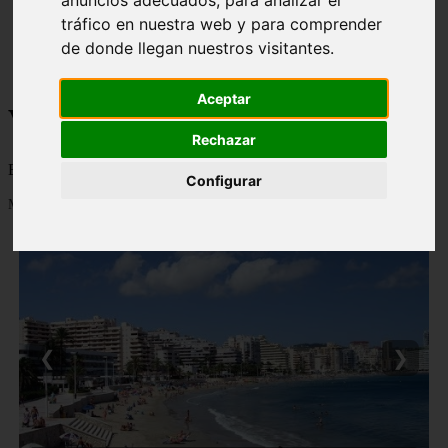
anuncios adecuados, para analizar el
monumentos
tráfico en nuestra web y para comprender
naturaleza
de donde llegan nuestros visitantes.
san
tenerife
Aceptar
Viajes a la Patagonia
Rechazar
Blog sobre la Patagonia en particular y sobre turismo en general
Configurar
Mostrando 1 - 24 de 477 artículos
❮
❯