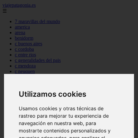
viajepatagonia.es
☰
7 maravillas del mundo
america
arena
benidorm
c buenos aires
c cordoba
c entre rios
c generalidades del pais
c mendoza
c neuquen
c provincias
c rio negro
c santa fe
Utilizamos cookies
c tierra de fuego
c tucuman
c zona austral
Usamos cookies y otras técnicas de
carmen
rastreo para mejorar tu experiencia de
category
destinos
navegación en nuestra web, para
gijon
mostrarte contenidos personalizados y
lanzarote
live