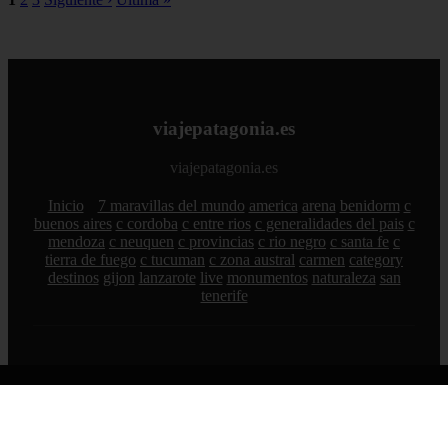
viajepatagonia.es
viajepatagonia.es
Inicio
7 maravillas del mundo
america
arena
benidorm
c
buenos aires
c cordoba
c entre rios
c generalidades del pais
c
mendoza
c neuquen
c provincias
c rio negro
c santa fe
c
tierra de fuego
c tucuman
c zona austral
carmen
category
destinos
gijon
lanzarote
live
monumentos
naturaleza
san
tenerife
© 2026 viajepatagonia.es. Todos los derechos reservados.
Sitemap
|
RSS
|
Política de Cookies
|
Política de Privacidad
|
Aviso legal
|
Contacto
|
Creado por 0lemiswebs SEO y
Diseño web
|
Libro sobre Cabañuelas