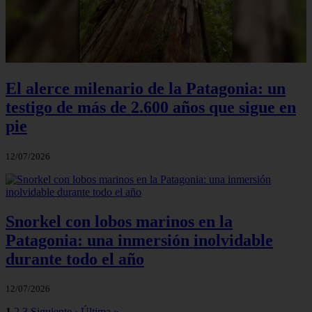
El alerce milenario de la Patagonia: un
testigo de más de 2.600 años que sigue en
pie
12/07/2026
Snorkel con lobos marinos en la
Patagonia: una inmersión inolvidable
durante todo el año
12/07/2026
1
2
3
Siguiente ›
Última »