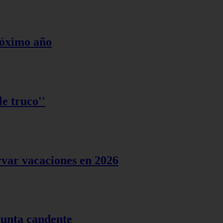
róximo año
e truco''
rvar vacaciones en 2026
gunta candente