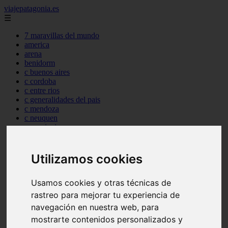
viajepatagonia.es
☰
7 maravillas del mundo
america
arena
benidorm
c buenos aires
c cordoba
c entre rios
c generalidades del pais
c mendoza
c neuquen
c provincias
c rio negro
c santa fe
c tierra de fuego
Utilizamos cookies
c tucuman
c zona austral
Usamos cookies y otras técnicas de
carmen
category
rastreo para mejorar tu experiencia de
destinos
navegación en nuestra web, para
gijon
mostrarte contenidos personalizados y
lanzarote
live