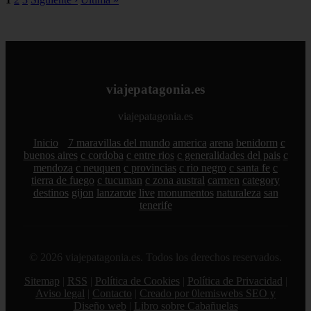
viajepatagonia.es
viajepatagonia.es
Inicio
7 maravillas del mundo
america
arena
benidorm
c
buenos aires
c cordoba
c entre rios
c generalidades del pais
c
mendoza
c neuquen
c provincias
c rio negro
c santa fe
c
tierra de fuego
c tucuman
c zona austral
carmen
category
destinos
gijon
lanzarote
live
monumentos
naturaleza
san
tenerife
© 2026 viajepatagonia.es. Todos los derechos reservados.
Sitemap
|
RSS
|
Política de Cookies
|
Política de Privacidad
|
Aviso legal
|
Contacto
|
Creado por 0lemiswebs SEO y
Diseño web
|
Libro sobre Cabañuelas