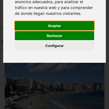
anuncios adecuados, para analizar el
monumentos
tráfico en nuestra web y para comprender
naturaleza
de donde llegan nuestros visitantes.
san
tenerife
Aceptar
Viajes a la Patagonia
Rechazar
Blog sobre la Patagonia en particular y sobre turismo en general
Configurar
Mostrando 1 - 24 de 477 artículos
❮
❯