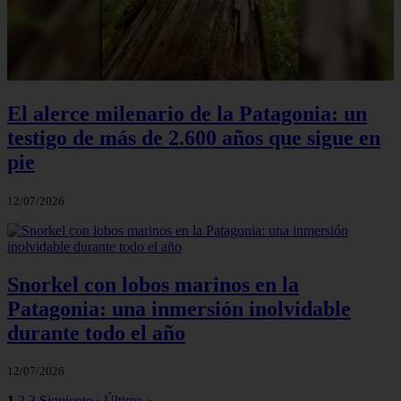
El alerce milenario de la Patagonia: un
testigo de más de 2.600 años que sigue en
pie
12/07/2026
Snorkel con lobos marinos en la
Patagonia: una inmersión inolvidable
durante todo el año
12/07/2026
1
2
3
Siguiente ›
Última »