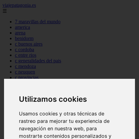
viajepatagonia.es
☰
7 maravillas del mundo
america
arena
benidorm
c buenos aires
c cordoba
c entre rios
c generalidades del pais
c mendoza
c neuquen
c provincias
c rio negro
c santa fe
c tierra de fuego
Utilizamos cookies
c tucuman
c zona austral
carmen
Usamos cookies y otras técnicas de
category
rastreo para mejorar tu experiencia de
destinos
gijon
navegación en nuestra web, para
lanzarote
mostrarte contenidos personalizados y
live