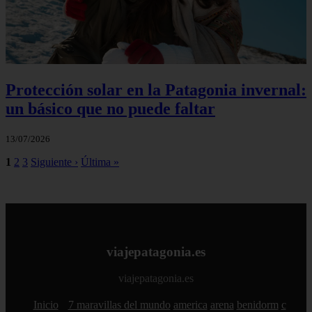
Protección solar en la Patagonia invernal:
un básico que no puede faltar
13/07/2026
1
2
3
Siguiente ›
Última »
viajepatagonia.es
viajepatagonia.es
Inicio
7 maravillas del mundo
america
arena
benidorm
c