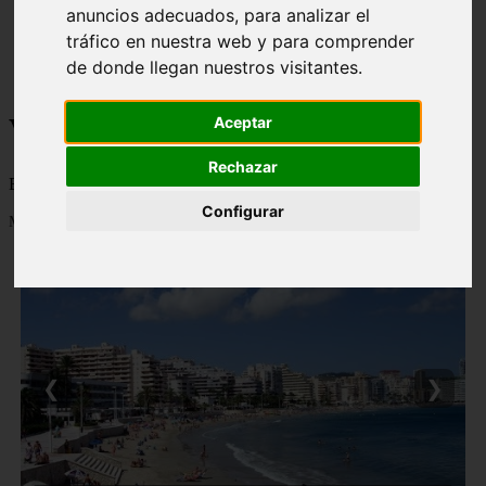
anuncios adecuados, para analizar el
monumentos
naturaleza
tráfico en nuestra web y para comprender
san
de donde llegan nuestros visitantes.
tenerife
Viajes a la Patagonia
Aceptar
Rechazar
Blog sobre la Patagonia en particular y sobre turismo en general
Configurar
Mostrando 1 - 24 de 479 artículos
❮
❯