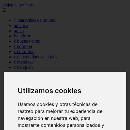
viajepatagonia.es
☰
7 maravillas del mundo
america
arena
benidorm
c buenos aires
c cordoba
c entre rios
c generalidades del pais
c mendoza
c neuquen
c provincias
c rio negro
c santa fe
c tierra de fuego
Utilizamos cookies
c tucuman
c zona austral
Usamos cookies y otras técnicas de
carmen
category
rastreo para mejorar tu experiencia de
destinos
navegación en nuestra web, para
gijon
mostrarte contenidos personalizados y
lanzarote
live