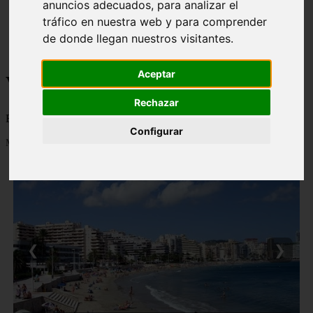
anuncios adecuados, para analizar el
monumentos
tráfico en nuestra web y para comprender
naturaleza
de donde llegan nuestros visitantes.
san
tenerife
Aceptar
Viajes a la Patagonia
Rechazar
Blog sobre la Patagonia en particular y sobre turismo en general
Configurar
Mostrando 1 - 24 de 479 artículos
❮
❯