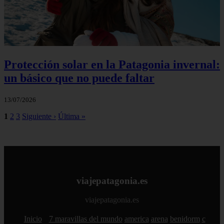
Protección solar en la Patagonia invernal:
un básico que no puede faltar
13/07/2026
1
2
3
Siguiente ›
Última »
viajepatagonia.es
viajepatagonia.es
Inicio
7 maravillas del mundo
america
arena
benidorm
c