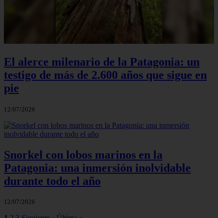
El alerce milenario de la Patagonia: un
testigo de más de 2.600 años que sigue en
pie
12/07/2026
Snorkel con lobos marinos en la
Patagonia: una inmersión inolvidable
durante todo el año
12/07/2026
1
2
3
Siguiente ›
Última »