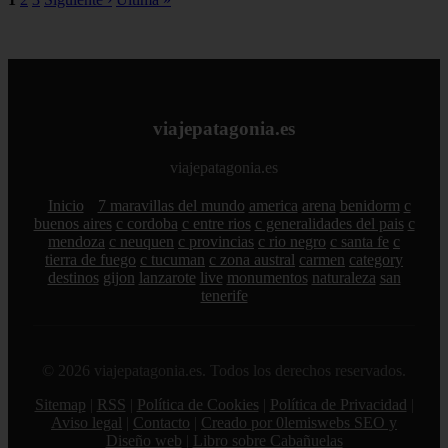
viajepatagonia.es
viajepatagonia.es
Inicio
7 maravillas del mundo
america
arena
benidorm
c
buenos aires
c cordoba
c entre rios
c generalidades del pais
c
mendoza
c neuquen
c provincias
c rio negro
c santa fe
c
tierra de fuego
c tucuman
c zona austral
carmen
category
destinos
gijon
lanzarote
live
monumentos
naturaleza
san
tenerife
© 2026 viajepatagonia.es. Todos los derechos reservados.
Sitemap
|
RSS
|
Política de Cookies
|
Política de Privacidad
|
Aviso legal
|
Contacto
|
Creado por 0lemiswebs SEO y
Diseño web
|
Libro sobre Cabañuelas