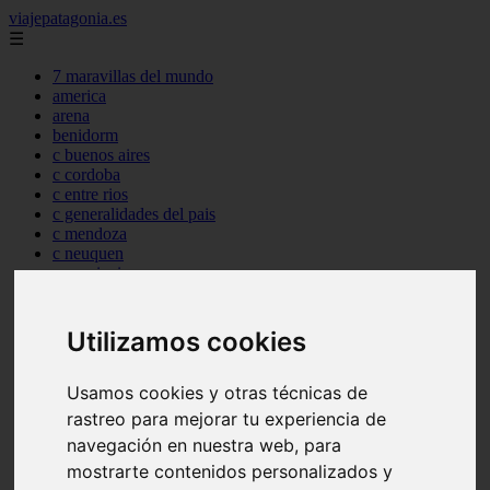
viajepatagonia.es
☰
7 maravillas del mundo
america
arena
benidorm
c buenos aires
c cordoba
c entre rios
c generalidades del pais
c mendoza
c neuquen
c provincias
c rio negro
c santa fe
c tierra de fuego
Utilizamos cookies
c tucuman
c zona austral
Usamos cookies y otras técnicas de
carmen
category
rastreo para mejorar tu experiencia de
destinos
navegación en nuestra web, para
gijon
mostrarte contenidos personalizados y
lanzarote
live