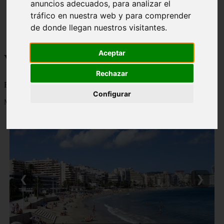
anuncios adecuados, para analizar el
monumentos
tráfico en nuestra web y para comprender
naturaleza
de donde llegan nuestros visitantes.
san
tenerife
Aceptar
Viajes a la Patagonia
Rechazar
Blog sobre la Patagonia en particular y sobre turismo en general
Configurar
Mostrando 1 - 24 de 477 artículos
❮
❯