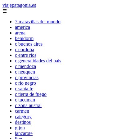
viajepatagonia.es
☰
7 maravillas del mundo
america
arena
benidorm
c buenos aires
c cordoba
c entre rios
c generalidades del pais
c mendoza
c neuquen
c provincias
c rio negro
c santa fe
c tierra de fuego
c tucuman
c zona austral
carmen
category
destinos
gijon
lanzarote
live