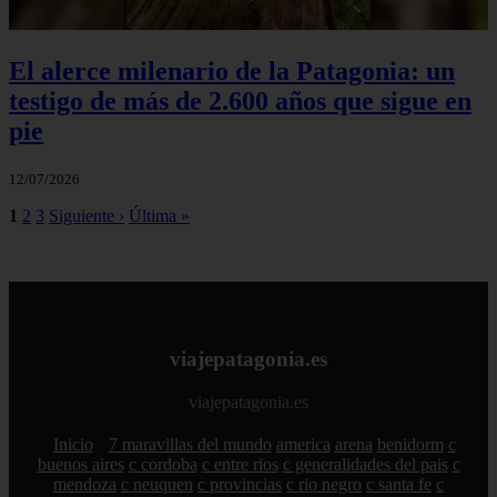
El alerce milenario de la Patagonia: un
testigo de más de 2.600 años que sigue en
pie
12/07/2026
1
2
3
Siguiente ›
Última »
viajepatagonia.es
viajepatagonia.es
Inicio
7 maravillas del mundo
america
arena
benidorm
c
buenos aires
c cordoba
c entre rios
c generalidades del pais
c
mendoza
c neuquen
c provincias
c rio negro
c santa fe
c