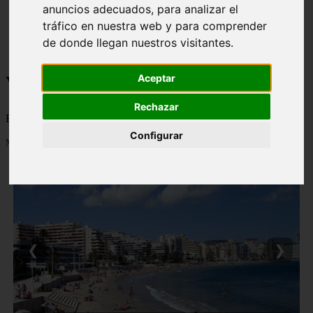
anuncios adecuados, para analizar el
monumentos
tráfico en nuestra web y para comprender
naturaleza
san
de donde llegan nuestros visitantes.
tenerife
Viajes a la Patagonia
Aceptar
Rechazar
Blog sobre la Patagonia en particular y sobre turismo en general
Configurar
Mostrando 1 - 24 de 478 artículos
❮
❯