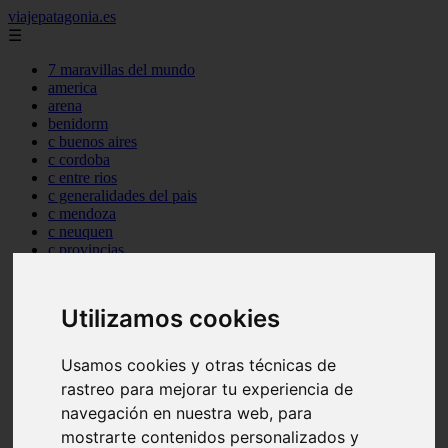
viajepatagonia.es
☰
7 maravillas del mundo
america
arena
benidorm
c buenos aires
c cordoba
c entre rios
c generalidades del pais
c mendoza
c neuquen
c provincias
c rio negro
c santa fe
c tierra de fuego
Utilizamos cookies
c tucuman
c zona austral
carmen
Usamos cookies y otras técnicas de
category
rastreo para mejorar tu experiencia de
destinos
navegación en nuestra web, para
gijon
lanzarote
mostrarte contenidos personalizados y
live