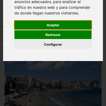
anuncios adecuados, para analizar el
monumentos
tráfico en nuestra web y para comprender
naturaleza
de donde llegan nuestros visitantes.
san
tenerife
Aceptar
Viajes a la Patagonia
Rechazar
Blog sobre la Patagonia en particular y sobre turismo en general
Configurar
Mostrando 1 - 24 de 477 artículos
❮
❯