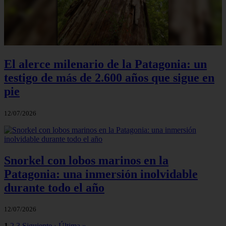
El alerce milenario de la Patagonia: un
testigo de más de 2.600 años que sigue en
pie
12/07/2026
Snorkel con lobos marinos en la
Patagonia: una inmersión inolvidable
durante todo el año
12/07/2026
1
2
3
Siguiente ›
Última »