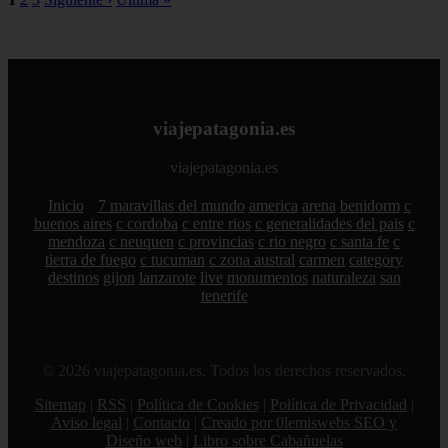
viajepatagonia.es
viajepatagonia.es
Inicio
7 maravillas del mundo
america
arena
benidorm
c
buenos aires
c cordoba
c entre rios
c generalidades del pais
c
mendoza
c neuquen
c provincias
c rio negro
c santa fe
c
tierra de fuego
c tucuman
c zona austral
carmen
category
destinos
gijon
lanzarote
live
monumentos
naturaleza
san
tenerife
© 2026 viajepatagonia.es. Todos los derechos reservados.
Sitemap
|
RSS
|
Política de Cookies
|
Política de Privacidad
|
Aviso legal
|
Contacto
|
Creado por 0lemiswebs SEO y
Diseño web
|
Libro sobre Cabañuelas