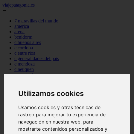
viajepatagonia.es
☰
7 maravillas del mundo
america
arena
benidorm
c buenos aires
c cordoba
c entre rios
c generalidades del pais
c mendoza
c neuquen
c provincias
c rio negro
c santa fe
c tierra de fuego
Utilizamos cookies
c tucuman
c zona austral
Usamos cookies y otras técnicas de
carmen
category
rastreo para mejorar tu experiencia de
destinos
navegación en nuestra web, para
gijon
mostrarte contenidos personalizados y
lanzarote
live