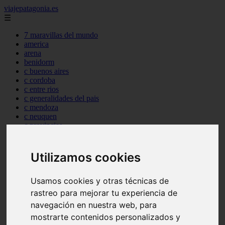
viajepatagonia.es
☰
7 maravillas del mundo
america
arena
benidorm
c buenos aires
c cordoba
c entre rios
c generalidades del pais
c mendoza
c neuquen
c provincias
c rio negro
c santa fe
c tierra de fuego
Utilizamos cookies
c tucuman
c zona austral
carmen
Usamos cookies y otras técnicas de
category
rastreo para mejorar tu experiencia de
destinos
navegación en nuestra web, para
gijon
lanzarote
mostrarte contenidos personalizados y
live