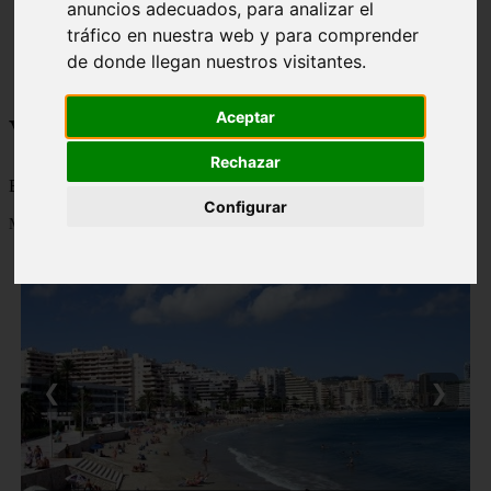
anuncios adecuados, para analizar el
monumentos
tráfico en nuestra web y para comprender
naturaleza
san
de donde llegan nuestros visitantes.
tenerife
Aceptar
Viajes a la Patagonia
Rechazar
Blog sobre la Patagonia en particular y sobre turismo en general
Configurar
Mostrando 1 - 24 de 481 artículos
❮
❯