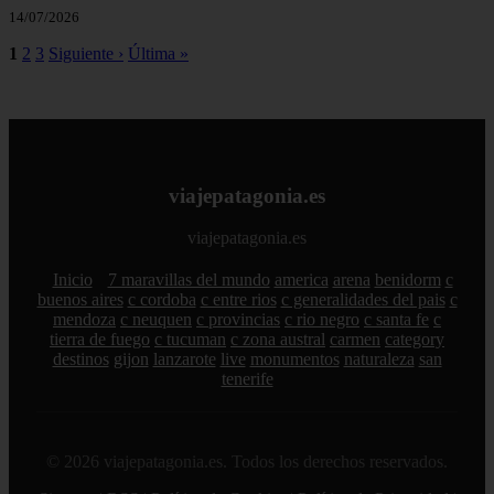
14/07/2026
1
2
3
Siguiente ›
Última »
viajepatagonia.es
viajepatagonia.es
Inicio
7 maravillas del mundo
america
arena
benidorm
c
buenos aires
c cordoba
c entre rios
c generalidades del pais
c
mendoza
c neuquen
c provincias
c rio negro
c santa fe
c
tierra de fuego
c tucuman
c zona austral
carmen
category
destinos
gijon
lanzarote
live
monumentos
naturaleza
san
tenerife
© 2026 viajepatagonia.es. Todos los derechos reservados.