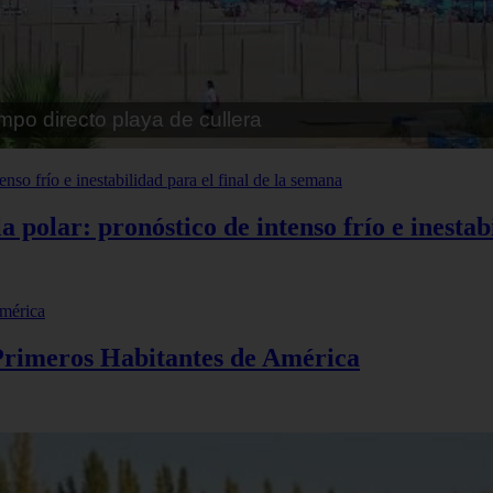
pe playa fossa
polar: pronóstico de intenso frío e inestabi
 Primeros Habitantes de América