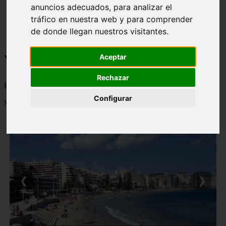
anuncios adecuados, para analizar el
monumentos
naturaleza
tráfico en nuestra web y para comprender
san
de donde llegan nuestros visitantes.
tenerife
Viajes a la Patagonia
Aceptar
Rechazar
Blog sobre la Patagonia en particular y sobre turismo en general
Configurar
Mostrando 1 - 24 de 479 artículos
❮
❯