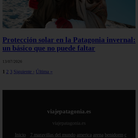
Protección solar en la Patagonia invernal:
un básico que no puede faltar
13/07/2026
1
2
3
Siguiente ›
Última »
viajepatagonia.es
viajepatagonia.es
Inicio
7 maravillas del mundo
america
arena
benidorm
c