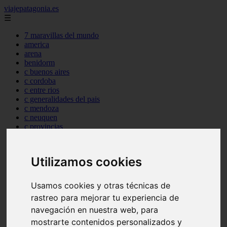
viajepatagonia.es
☰
7 maravillas del mundo
america
arena
benidorm
c buenos aires
c cordoba
c entre rios
c generalidades del pais
c mendoza
c neuquen
c provincias
c rio negro
c santa fe
c tierra de fuego
Utilizamos cookies
c tucuman
c zona austral
carmen
Usamos cookies y otras técnicas de
category
rastreo para mejorar tu experiencia de
destinos
gijon
navegación en nuestra web, para
lanzarote
mostrarte contenidos personalizados y
live