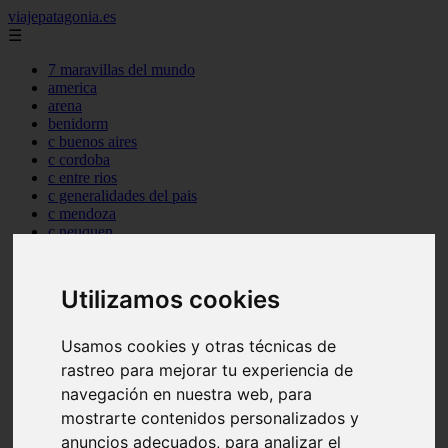
viajepatagonia.es
☰
7 maravillas del mundo
america
arena
benidorm
c buenos aires
c cordoba
c entre rios
c generalidades del pais
c mendoza
c neuquen
c provincias
c rio negro
c santa fe
Utilizamos cookies
c tierra de fuego
c tucuman
c zona austral
Usamos cookies y otras técnicas de
carmen
rastreo para mejorar tu experiencia de
category
navegación en nuestra web, para
destinos
gijon
mostrarte contenidos personalizados y
lanzarote
anuncios adecuados, para analizar el
live