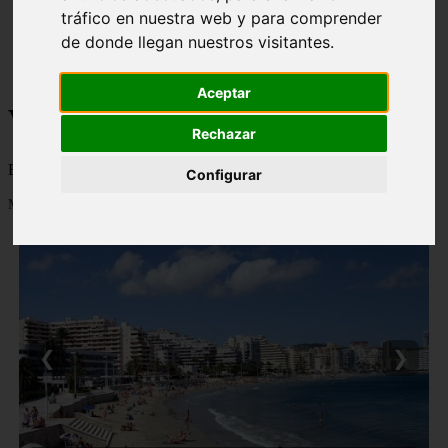
tráfico en nuestra web y para comprender
monumentos
naturaleza
de donde llegan nuestros visitantes.
san
tenerife
Aceptar
Viajes a la Patagonia
Rechazar
Blog sobre la Patagonia en particular y sobre turismo en general
Configurar
Mostrando 1 - 24 de 477 artículos
❮
❯