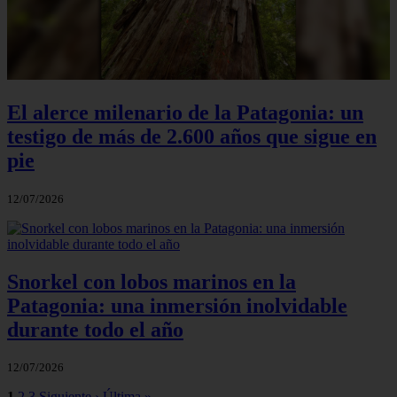
El alerce milenario de la Patagonia: un
testigo de más de 2.600 años que sigue en
pie
12/07/2026
Snorkel con lobos marinos en la
Patagonia: una inmersión inolvidable
durante todo el año
12/07/2026
1
2
3
Siguiente ›
Última »