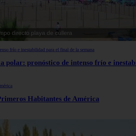
pe playa fossa
polar: pronóstico de intenso frío e inestabi
 Primeros Habitantes de América