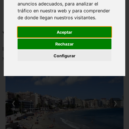
anuncios adecuados, para analizar el
monumentos
tráfico en nuestra web y para comprender
naturaleza
san
de donde llegan nuestros visitantes.
tenerife
Viajes a la Patagonia
Aceptar
Rechazar
Blog sobre la Patagonia en particular y sobre turismo en general
Configurar
Mostrando 1 - 24 de 478 artículos
❮
❯