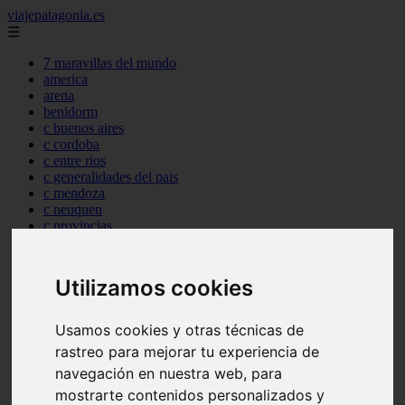
viajepatagonia.es
☰
7 maravillas del mundo
america
arena
benidorm
c buenos aires
c cordoba
c entre rios
c generalidades del pais
c mendoza
c neuquen
c provincias
c rio negro
c santa fe
c tierra de fuego
Utilizamos cookies
c tucuman
c zona austral
carmen
Usamos cookies y otras técnicas de
category
rastreo para mejorar tu experiencia de
destinos
navegación en nuestra web, para
gijon
lanzarote
mostrarte contenidos personalizados y
live