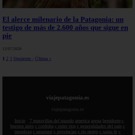
El alerce milenario de la Patagonia: un
testigo de más de 2.600 años que sigue en
pie
12/07/2026
1
2
3
Siguiente ›
Última »
viajepatagonia.es
viajepatagonia.es
Inicio
7 maravillas del mundo
america
arena
benidorm
c
buenos aires
c cordoba
c entre rios
c generalidades del pais
c
mendoza
c neuquen
c provincias
c rio negro
c santa fe
c