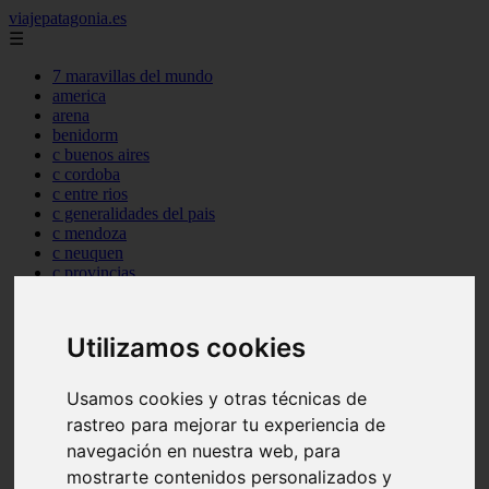
viajepatagonia.es
☰
7 maravillas del mundo
america
arena
benidorm
c buenos aires
c cordoba
c entre rios
c generalidades del pais
c mendoza
c neuquen
c provincias
c rio negro
c santa fe
c tierra de fuego
Utilizamos cookies
c tucuman
c zona austral
carmen
Usamos cookies y otras técnicas de
category
rastreo para mejorar tu experiencia de
destinos
navegación en nuestra web, para
gijon
lanzarote
mostrarte contenidos personalizados y
live