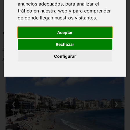
anuncios adecuados, para analizar el
monumentos
tráfico en nuestra web y para comprender
naturaleza
san
de donde llegan nuestros visitantes.
tenerife
Viajes a la Patagonia
Aceptar
Rechazar
Blog sobre la Patagonia en particular y sobre turismo en general
Configurar
Mostrando 1 - 24 de 478 artículos
❮
❯