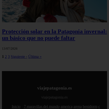
Protección solar en la Patagonia invernal:
un básico que no puede faltar
13/07/2026
1
2
3
Siguiente ›
Última »
viajepatagonia.es
viajepatagonia.es
Inicio
7 maravillas del mundo
america
arena
benidorm
c