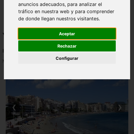
anuncios adecuados, para analizar el
monumentos
naturaleza
tráfico en nuestra web y para comprender
san
de donde llegan nuestros visitantes.
tenerife
Viajes a la Patagonia
Aceptar
Rechazar
Blog sobre la Patagonia en particular y sobre turismo en general
Configurar
Mostrando 1 - 24 de 479 artículos
❮
❯