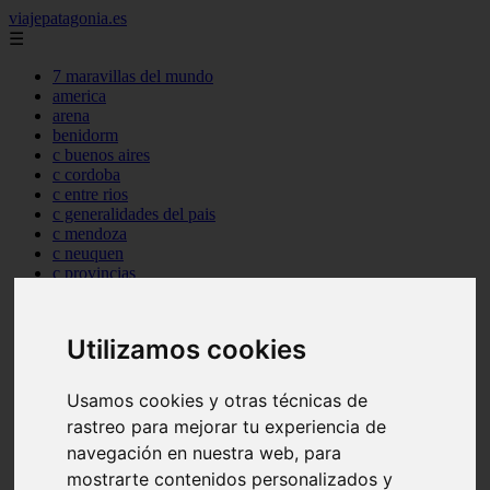
viajepatagonia.es
☰
7 maravillas del mundo
america
arena
benidorm
c buenos aires
c cordoba
c entre rios
c generalidades del pais
c mendoza
c neuquen
c provincias
c rio negro
c santa fe
c tierra de fuego
Utilizamos cookies
c tucuman
c zona austral
carmen
Usamos cookies y otras técnicas de
category
rastreo para mejorar tu experiencia de
destinos
gijon
navegación en nuestra web, para
lanzarote
mostrarte contenidos personalizados y
live