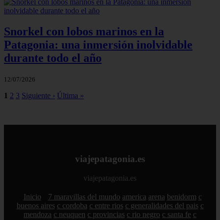
Snorkel con lobos marinos en la
Patagonia: una inmersión inolvidable
durante todo el año
12/07/2026
1
2
3
Siguiente ›
Última »
viajepatagonia.es
viajepatagonia.es
Inicio
7 maravillas del mundo
america
arena
benidorm
c
buenos aires
c cordoba
c entre rios
c generalidades del pais
c
mendoza
c neuquen
c provincias
c rio negro
c santa fe
c