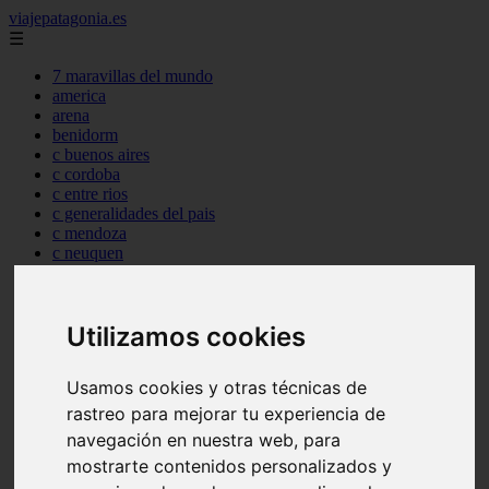
viajepatagonia.es
☰
7 maravillas del mundo
america
arena
benidorm
c buenos aires
c cordoba
c entre rios
c generalidades del pais
c mendoza
c neuquen
c provincias
c rio negro
c santa fe
Utilizamos cookies
c tierra de fuego
c tucuman
c zona austral
Usamos cookies y otras técnicas de
carmen
category
rastreo para mejorar tu experiencia de
destinos
navegación en nuestra web, para
gijon
mostrarte contenidos personalizados y
lanzarote
live