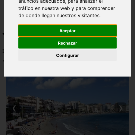
anuncios adecuados, para analizar el
monumentos
tráfico en nuestra web y para comprender
naturaleza
de donde llegan nuestros visitantes.
san
tenerife
Aceptar
Viajes a la Patagonia
Rechazar
Blog sobre la Patagonia en particular y sobre turismo en general
Configurar
Mostrando 1 - 24 de 477 artículos
❮
❯