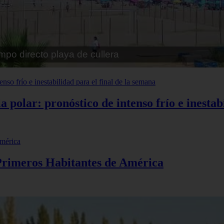
pe playa fossa
polar: pronóstico de intenso frío e inestabi
 Primeros Habitantes de América