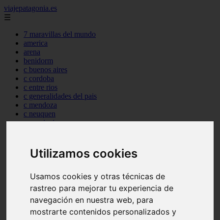
viajepatagonia.es
☰
7 maravillas del mundo
america
arena
benidorm
c buenos aires
c cordoba
c entre rios
c generalidades del pais
c mendoza
c neuquen
c provincias
c rio negro
c santa fe
c tierra de fuego
Utilizamos cookies
c tucuman
c zona austral
Usamos cookies y otras técnicas de
carmen
category
rastreo para mejorar tu experiencia de
destinos
navegación en nuestra web, para
gijon
mostrarte contenidos personalizados y
lanzarote
live