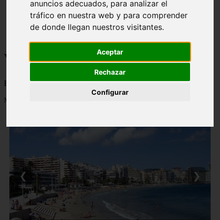
anuncios adecuados, para analizar el
monumentos
tráfico en nuestra web y para comprender
naturaleza
de donde llegan nuestros visitantes.
san
tenerife
Aceptar
Viajes a la Patagonia
Rechazar
Blog sobre la Patagonia en particular y sobre turismo en general
Configurar
Mostrando 1 - 24 de 477 artículos
❮
❯