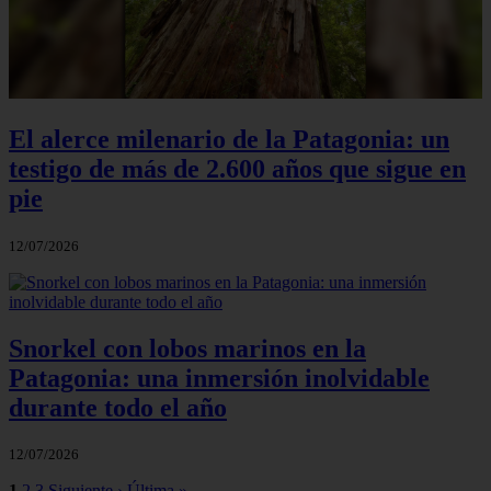
El alerce milenario de la Patagonia: un
testigo de más de 2.600 años que sigue en
pie
12/07/2026
Snorkel con lobos marinos en la
Patagonia: una inmersión inolvidable
durante todo el año
12/07/2026
1
2
3
Siguiente ›
Última »