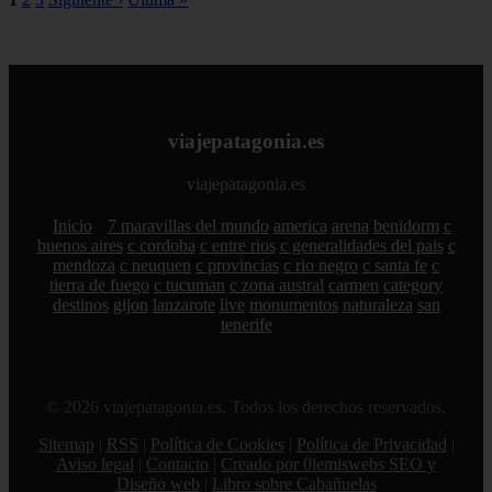
viajepatagonia.es
viajepatagonia.es
Inicio
7 maravillas del mundo
america
arena
benidorm
c
buenos aires
c cordoba
c entre rios
c generalidades del pais
c
mendoza
c neuquen
c provincias
c rio negro
c santa fe
c
tierra de fuego
c tucuman
c zona austral
carmen
category
destinos
gijon
lanzarote
live
monumentos
naturaleza
san
tenerife
© 2026 viajepatagonia.es. Todos los derechos reservados.
Sitemap
|
RSS
|
Política de Cookies
|
Política de Privacidad
|
Aviso legal
|
Contacto
|
Creado por 0lemiswebs SEO y
Diseño web
|
Libro sobre Cabañuelas