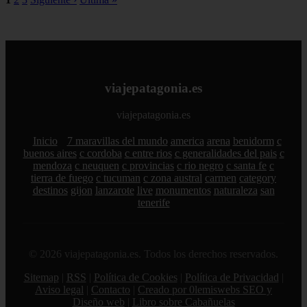
viajepatagonia.es
viajepatagonia.es
Inicio
7 maravillas del mundo
america
arena
benidorm
c
buenos aires
c cordoba
c entre rios
c generalidades del pais
c
mendoza
c neuquen
c provincias
c rio negro
c santa fe
c
tierra de fuego
c tucuman
c zona austral
carmen
category
destinos
gijon
lanzarote
live
monumentos
naturaleza
san
tenerife
© 2026 viajepatagonia.es. Todos los derechos reservados.
Sitemap
|
RSS
|
Política de Cookies
|
Política de Privacidad
|
Aviso legal
|
Contacto
|
Creado por 0lemiswebs SEO y
Diseño web
|
Libro sobre Cabañuelas