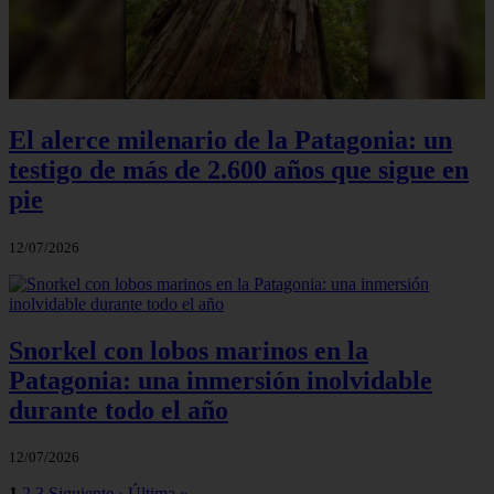
El alerce milenario de la Patagonia: un
testigo de más de 2.600 años que sigue en
pie
12/07/2026
Snorkel con lobos marinos en la
Patagonia: una inmersión inolvidable
durante todo el año
12/07/2026
1
2
3
Siguiente ›
Última »