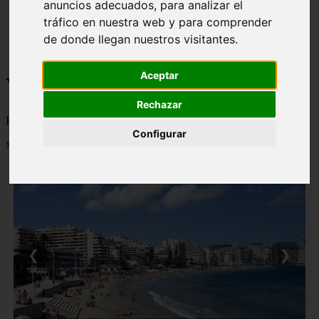
anuncios adecuados, para analizar el
monumentos
tráfico en nuestra web y para comprender
naturaleza
de donde llegan nuestros visitantes.
san
tenerife
Aceptar
Viajes a la Patagonia
Rechazar
Blog sobre la Patagonia en particular y sobre turismo en general
Configurar
Mostrando 1 - 24 de 477 artículos
❮
❯