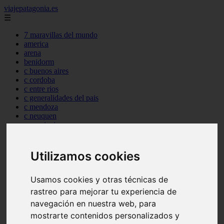
viajepatagonia.es
☰
7 maravillas del mundo
america
arena
benidorm
c buenos aires
c cordoba
c entre rios
c generalidades del pais
c mendoza
c neuquen
c provincias
c rio negro
c santa fe
c tierra de fuego
Utilizamos cookies
c tucuman
c zona austral
Usamos cookies y otras técnicas de
carmen
category
rastreo para mejorar tu experiencia de
destinos
navegación en nuestra web, para
gijon
mostrarte contenidos personalizados y
lanzarote
live