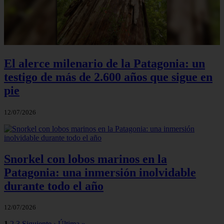
El alerce milenario de la Patagonia: un
testigo de más de 2.600 años que sigue en
pie
12/07/2026
Snorkel con lobos marinos en la
Patagonia: una inmersión inolvidable
durante todo el año
12/07/2026
1
2
3
Siguiente ›
Última »