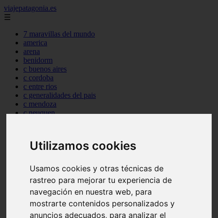
viajepatagonia.es
☰
7 maravillas del mundo
america
arena
benidorm
c buenos aires
c cordoba
c entre rios
c generalidades del pais
c mendoza
c neuquen
c provincias
c rio negro
c santa fe
Utilizamos cookies
c tierra de fuego
c tucuman
c zona austral
Usamos cookies y otras técnicas de
carmen
rastreo para mejorar tu experiencia de
category
navegación en nuestra web, para
destinos
gijon
mostrarte contenidos personalizados y
lanzarote
anuncios adecuados, para analizar el
live