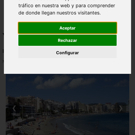
tráfico en nuestra web y para comprender
monumentos
naturaleza
de donde llegan nuestros visitantes.
san
tenerife
Aceptar
Viajes a la Patagonia
Rechazar
Blog sobre la Patagonia en particular y sobre turismo en general
Configurar
Mostrando 1 - 24 de 477 artículos
❮
❯