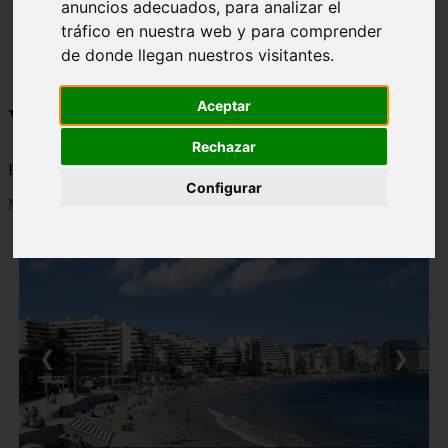
anuncios adecuados, para analizar el
monumentos
tráfico en nuestra web y para comprender
naturaleza
de donde llegan nuestros visitantes.
san
tenerife
Aceptar
Viajes a la Patagonia
Rechazar
Blog sobre la Patagonia en particular y sobre turismo en general
Configurar
Mostrando 1 - 24 de 477 artículos
❮
❯