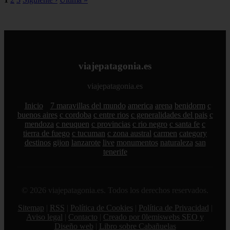
viajepatagonia.es
viajepatagonia.es
Inicio
7 maravillas del mundo
america
arena
benidorm
c
buenos aires
c cordoba
c entre rios
c generalidades del pais
c
mendoza
c neuquen
c provincias
c rio negro
c santa fe
c
tierra de fuego
c tucuman
c zona austral
carmen
category
destinos
gijon
lanzarote
live
monumentos
naturaleza
san
tenerife
© 2026 viajepatagonia.es. Todos los derechos reservados.
Sitemap
|
RSS
|
Política de Cookies
|
Política de Privacidad
|
Aviso legal
|
Contacto
|
Creado por 0lemiswebs SEO y
Diseño web
|
Libro sobre Cabañuelas