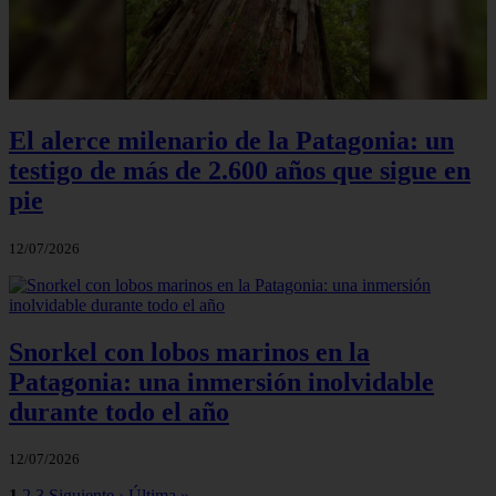
El alerce milenario de la Patagonia: un
testigo de más de 2.600 años que sigue en
pie
12/07/2026
Snorkel con lobos marinos en la
Patagonia: una inmersión inolvidable
durante todo el año
12/07/2026
1
2
3
Siguiente ›
Última »