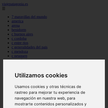
viajepatagonia.es
☰
7 maravillas del mundo
america
arena
benidorm
c buenos aires
c cordoba
c entre rios
c generalidades del pais
c mendoza
c neuquen
c provincias
c rio negro
c santa fe
c tierra de fuego
Utilizamos cookies
c tucuman
c zona austral
Usamos cookies y otras técnicas de
carmen
category
rastreo para mejorar tu experiencia de
destinos
navegación en nuestra web, para
gijon
mostrarte contenidos personalizados y
lanzarote
live