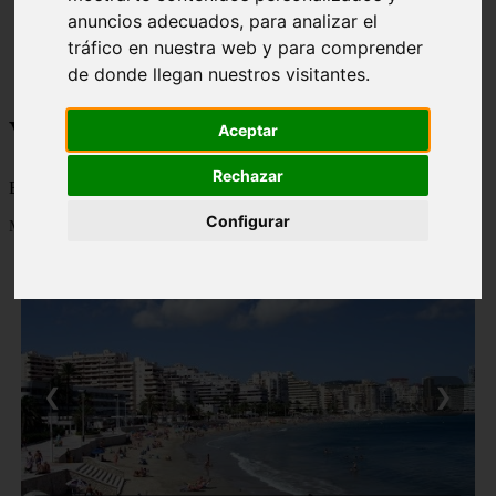
anuncios adecuados, para analizar el
monumentos
naturaleza
tráfico en nuestra web y para comprender
san
de donde llegan nuestros visitantes.
tenerife
Viajes a la Patagonia
Aceptar
Rechazar
Blog sobre la Patagonia en particular y sobre turismo en general
Configurar
Mostrando 1 - 24 de 478 artículos
❮
❯