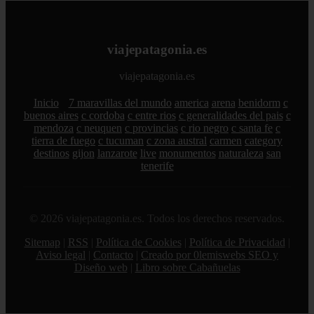
viajepatagonia.es
viajepatagonia.es
Inicio
7 maravillas del mundo
america
arena
benidorm
c
buenos aires
c cordoba
c entre rios
c generalidades del pais
c
mendoza
c neuquen
c provincias
c rio negro
c santa fe
c
tierra de fuego
c tucuman
c zona austral
carmen
category
destinos
gijon
lanzarote
live
monumentos
naturaleza
san
tenerife
© 2026 viajepatagonia.es. Todos los derechos reservados.
Sitemap
|
RSS
|
Política de Cookies
|
Política de Privacidad
|
Aviso legal
|
Contacto
|
Creado por 0lemiswebs SEO y
Diseño web
|
Libro sobre Cabañuelas