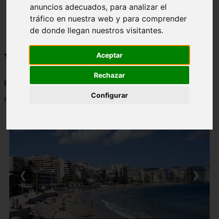
anuncios adecuados, para analizar el
monumentos
naturaleza
tráfico en nuestra web y para comprender
san
de donde llegan nuestros visitantes.
tenerife
Viajes a la Patagonia
Aceptar
Rechazar
Blog sobre la Patagonia en particular y sobre turismo en general
Configurar
Mostrando 1 - 24 de 479 artículos
❮
❯