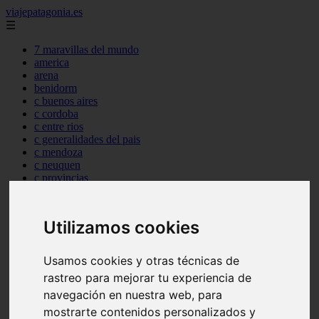
viajepatagonia.es
☰
7 maravillas del mundo
america
arena
benidorm
c buenos aires
c cordoba
c entre rios
c generalidades del pais
c mendoza
c neuquen
c provincias
c rio negro
c santa fe
c tierra de fuego
Utilizamos cookies
c tucuman
c zona austral
carmen
Usamos cookies y otras técnicas de
category
rastreo para mejorar tu experiencia de
destinos
gijon
navegación en nuestra web, para
lanzarote
mostrarte contenidos personalizados y
live