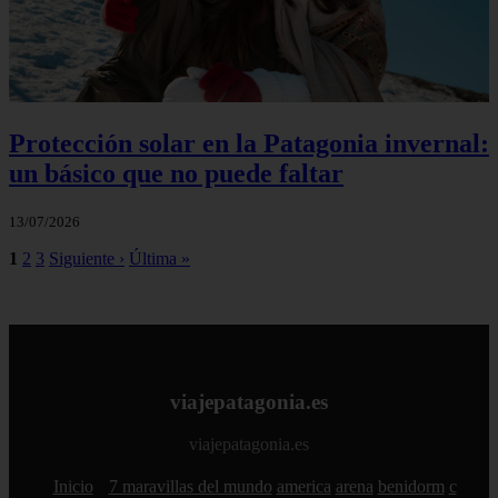
Protección solar en la Patagonia invernal:
un básico que no puede faltar
13/07/2026
1
2
3
Siguiente ›
Última »
viajepatagonia.es
viajepatagonia.es
Inicio
7 maravillas del mundo
america
arena
benidorm
c