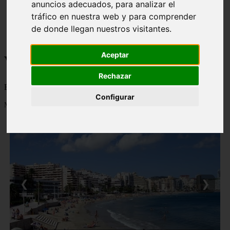
anuncios adecuados, para analizar el
monumentos
tráfico en nuestra web y para comprender
naturaleza
san
de donde llegan nuestros visitantes.
tenerife
Aceptar
Viajes a la Patagonia
Rechazar
Blog sobre la Patagonia en particular y sobre turismo en general
Configurar
Mostrando 1 - 24 de 479 artículos
❮
❯