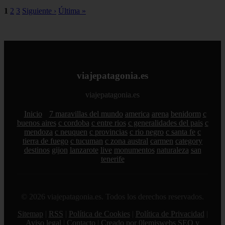
1
2
3
Siguiente ›
Última »
viajepatagonia.es
viajepatagonia.es
Inicio
7 maravillas del mundo
america
arena
benidorm
c
buenos aires
c cordoba
c entre rios
c generalidades del pais
c
mendoza
c neuquen
c provincias
c rio negro
c santa fe
c
tierra de fuego
c tucuman
c zona austral
carmen
category
destinos
gijon
lanzarote
live
monumentos
naturaleza
san
tenerife
© 2026 viajepatagonia.es. Todos los derechos reservados.
Sitemap
|
RSS
|
Política de Cookies
|
Política de Privacidad
|
Aviso legal
|
Contacto
|
Creado por 0lemiswebs SEO y