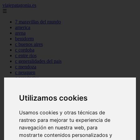
viajepatagonia.es
☰
7 maravillas del mundo
america
arena
benidorm
c buenos aires
c cordoba
c entre rios
c generalidades del pais
c mendoza
c neuquen
c provincias
c rio negro
c santa fe
c tierra de fuego
Utilizamos cookies
c tucuman
c zona austral
carmen
Usamos cookies y otras técnicas de
category
rastreo para mejorar tu experiencia de
destinos
navegación en nuestra web, para
gijon
lanzarote
mostrarte contenidos personalizados y
live