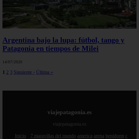
Argentina bajo la lupa: fútbol, tango y
Patagonia en tiempos de Milei
14/07/2026
1
2
3
Siguiente ›
Última »
viajepatagonia.es
viajepatagonia.es
Inicio
7 maravillas del mundo
america
arena
benidorm
c