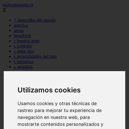
viajepatagonia.es
☰
7 maravillas del mundo
america
arena
benidorm
c buenos aires
c cordoba
c entre rios
c generalidades del pais
c mendoza
c neuquen
c provincias
c rio negro
c santa fe
c tierra de fuego
Utilizamos cookies
c tucuman
c zona austral
Usamos cookies y otras técnicas de
carmen
category
rastreo para mejorar tu experiencia de
destinos
navegación en nuestra web, para
gijon
mostrarte contenidos personalizados y
lanzarote
live