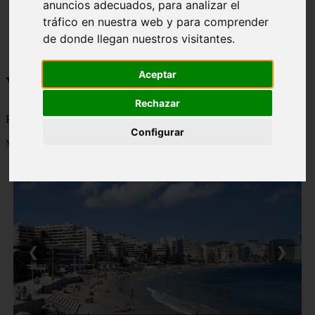
anuncios adecuados, para analizar el
monumentos
tráfico en nuestra web y para comprender
naturaleza
de donde llegan nuestros visitantes.
san
tenerife
Aceptar
Viajes a la Patagonia
Rechazar
Blog sobre la Patagonia en particular y sobre turismo en general
Configurar
Mostrando 1 - 24 de 480 artículos
❮
❯