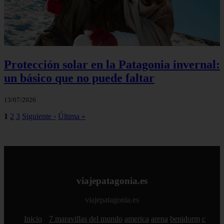
Protección solar en la Patagonia invernal:
un básico que no puede faltar
13/07/2026
1
2
3
Siguiente ›
Última »
viajepatagonia.es
viajepatagonia.es
Inicio
7 maravillas del mundo
america
arena
benidorm
c