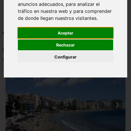
anuncios adecuados, para analizar el
monumentos
naturaleza
tráfico en nuestra web y para comprender
san
de donde llegan nuestros visitantes.
tenerife
Viajes a la Patagonia
Aceptar
Rechazar
Blog sobre la Patagonia en particular y sobre turismo en general
Configurar
Mostrando 1 - 24 de 479 artículos
❮
❯