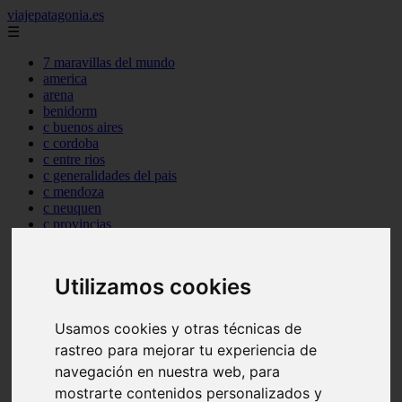
viajepatagonia.es
☰
7 maravillas del mundo
america
arena
benidorm
c buenos aires
c cordoba
c entre rios
c generalidades del pais
c mendoza
c neuquen
c provincias
c rio negro
c santa fe
c tierra de fuego
Utilizamos cookies
c tucuman
c zona austral
carmen
Usamos cookies y otras técnicas de
category
rastreo para mejorar tu experiencia de
destinos
gijon
navegación en nuestra web, para
lanzarote
mostrarte contenidos personalizados y
live