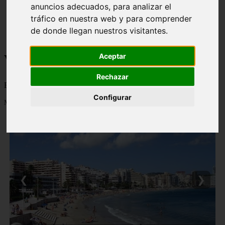
anuncios adecuados, para analizar el
monumentos
tráfico en nuestra web y para comprender
naturaleza
san
de donde llegan nuestros visitantes.
tenerife
Viajes a la Patagonia
Aceptar
Rechazar
Blog sobre la Patagonia en particular y sobre turismo en general
Configurar
Mostrando 1 - 24 de 478 artículos
❮
❯