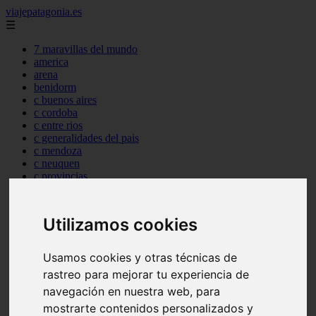
viajepatagonia.es
☰
7 maravillas del mundo
america
arena
benidorm
c buenos aires
c cordoba
c entre rios
c generalidades del pais
c mendoza
c neuquen
c provincias
c rio negro
c santa fe
c tierra de fuego
Utilizamos cookies
c tucuman
c zona austral
carmen
Usamos cookies y otras técnicas de
category
rastreo para mejorar tu experiencia de
destinos
navegación en nuestra web, para
gijon
lanzarote
mostrarte contenidos personalizados y
live