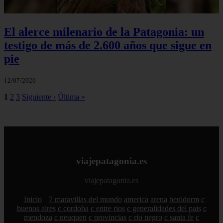
El alerce milenario de la Patagonia: un
testigo de más de 2.600 años que sigue en
pie
12/07/2026
1
2
3
Siguiente ›
Última »
viajepatagonia.es
viajepatagonia.es
Inicio
7 maravillas del mundo
america
arena
benidorm
c
buenos aires
c cordoba
c entre rios
c generalidades del pais
c
mendoza
c neuquen
c provincias
c rio negro
c santa fe
c