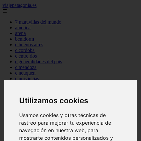
viajepatagonia.es
☰
7 maravillas del mundo
america
arena
benidorm
c buenos aires
c cordoba
c entre rios
c generalidades del pais
c mendoza
c neuquen
c provincias
c rio negro
c santa fe
c tierra de fuego
Utilizamos cookies
c tucuman
c zona austral
carmen
Usamos cookies y otras técnicas de
category
rastreo para mejorar tu experiencia de
destinos
gijon
navegación en nuestra web, para
lanzarote
mostrarte contenidos personalizados y
live