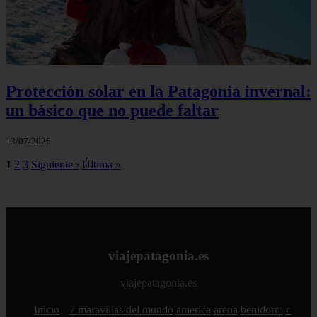
Protección solar en la Patagonia invernal:
un básico que no puede faltar
13/07/2026
1
2
3
Siguiente ›
Última »
viajepatagonia.es
viajepatagonia.es
Inicio
7 maravillas del mundo
america
arena
benidorm
c