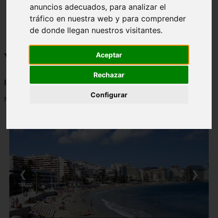
anuncios adecuados, para analizar el
monumentos
naturaleza
tráfico en nuestra web y para comprender
san
de donde llegan nuestros visitantes.
tenerife
Viajes a la Patagonia
Aceptar
Rechazar
Blog sobre la Patagonia en particular y sobre turismo en general
Configurar
Mostrando 1 - 24 de 479 artículos
❮
❯