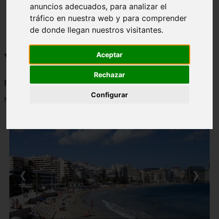
anuncios adecuados, para analizar el
monumentos
tráfico en nuestra web y para comprender
naturaleza
san
de donde llegan nuestros visitantes.
tenerife
Viajes a la Patagonia
Aceptar
Rechazar
Blog sobre la Patagonia en particular y sobre turismo en general
Configurar
Mostrando 1 - 24 de 477 artículos
❮
❯