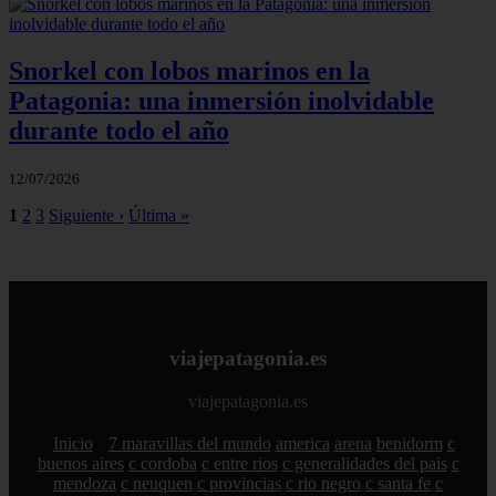
Snorkel con lobos marinos en la
Patagonia: una inmersión inolvidable
durante todo el año
12/07/2026
1
2
3
Siguiente ›
Última »
viajepatagonia.es
viajepatagonia.es
Inicio
7 maravillas del mundo
america
arena
benidorm
c
buenos aires
c cordoba
c entre rios
c generalidades del pais
c
mendoza
c neuquen
c provincias
c rio negro
c santa fe
c