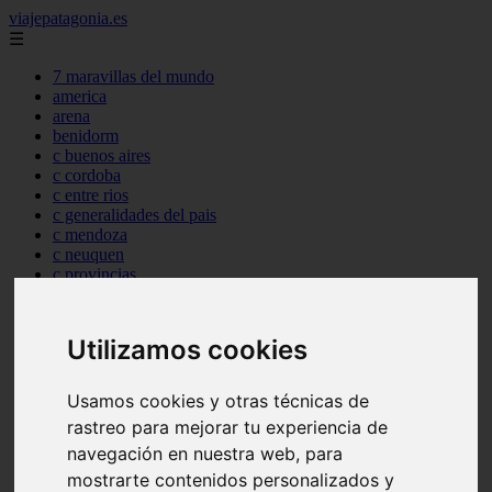
viajepatagonia.es
☰
7 maravillas del mundo
america
arena
benidorm
c buenos aires
c cordoba
c entre rios
c generalidades del pais
c mendoza
c neuquen
c provincias
c rio negro
c santa fe
c tierra de fuego
Utilizamos cookies
c tucuman
c zona austral
carmen
Usamos cookies y otras técnicas de
category
rastreo para mejorar tu experiencia de
destinos
navegación en nuestra web, para
gijon
lanzarote
mostrarte contenidos personalizados y
live