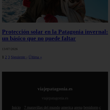
Protección solar en la Patagonia invernal:
un básico que no puede faltar
13/07/2026
1
2
3
Siguiente ›
Última »
viajepatagonia.es
viajepatagonia.es
Inicio
7 maravillas del mundo
america
arena
benidorm
c