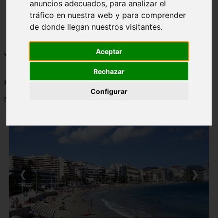
anuncios adecuados, para analizar el
monumentos
tráfico en nuestra web y para comprender
naturaleza
de donde llegan nuestros visitantes.
san
tenerife
Aceptar
Viajes a la Patagonia
Rechazar
Blog sobre la Patagonia en particular y sobre turismo en general
Configurar
Mostrando 1 - 24 de 479 artículos
❮
❯