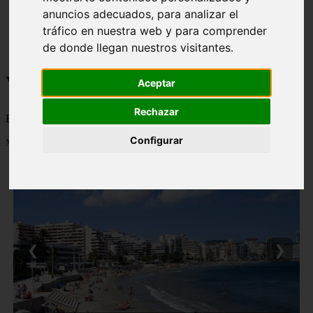
monumentos
anuncios adecuados, para analizar el
naturaleza
tráfico en nuestra web y para comprender
san
de donde llegan nuestros visitantes.
tenerife
Viajes a la Patagonia
Aceptar
Rechazar
Blog sobre la Patagonia en particular y sobre turismo en general
Configurar
Mostrando 1 - 24 de 479 artículos
❮
❯