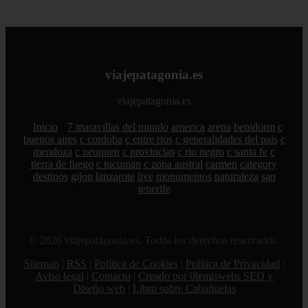
viajepatagonia.es
viajepatagonia.es
Inicio
7 maravillas del mundo
america
arena
benidorm
c
buenos aires
c cordoba
c entre rios
c generalidades del pais
c
mendoza
c neuquen
c provincias
c rio negro
c santa fe
c
tierra de fuego
c tucuman
c zona austral
carmen
category
destinos
gijon
lanzarote
live
monumentos
naturaleza
san
tenerife
© 2026 viajepatagonia.es. Todos los derechos reservados.
Sitemap
|
RSS
|
Política de Cookies
|
Política de Privacidad
|
Aviso legal
|
Contacto
|
Creado por 0lemiswebs SEO y
Diseño web
|
Libro sobre Cabañuelas