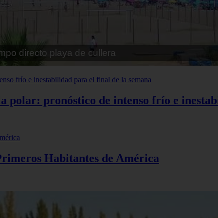
pe playa fossa
polar: pronóstico de intenso frío e inestabi
 Primeros Habitantes de América