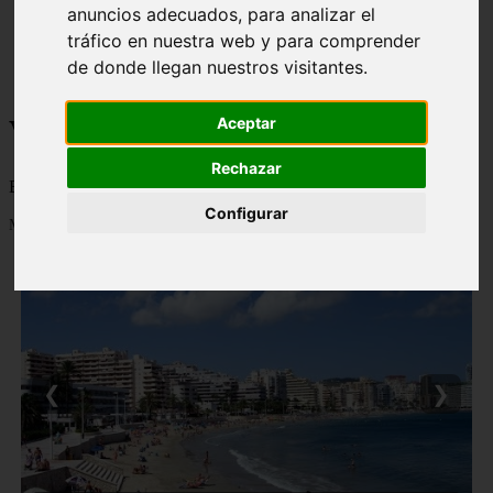
anuncios adecuados, para analizar el
monumentos
tráfico en nuestra web y para comprender
naturaleza
san
de donde llegan nuestros visitantes.
tenerife
Viajes a la Patagonia
Aceptar
Rechazar
Blog sobre la Patagonia en particular y sobre turismo en general
Configurar
Mostrando 1 - 24 de 478 artículos
❮
❯