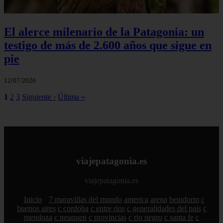
El alerce milenario de la Patagonia: un
testigo de más de 2.600 años que sigue en
pie
12/07/2026
1
2
3
Siguiente ›
Última »
viajepatagonia.es
viajepatagonia.es
Inicio
7 maravillas del mundo
america
arena
benidorm
c
buenos aires
c cordoba
c entre rios
c generalidades del pais
c
mendoza
c neuquen
c provincias
c rio negro
c santa fe
c