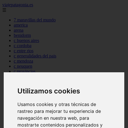
viajepatagonia.es
☰
7 maravillas del mundo
america
arena
benidorm
c buenos aires
c cordoba
c entre rios
c generalidades del pais
c mendoza
c neuquen
c provincias
c rio negro
c santa fe
c tierra de fuego
Utilizamos cookies
c tucuman
c zona austral
carmen
Usamos cookies y otras técnicas de
category
rastreo para mejorar tu experiencia de
destinos
navegación en nuestra web, para
gijon
lanzarote
mostrarte contenidos personalizados y
live