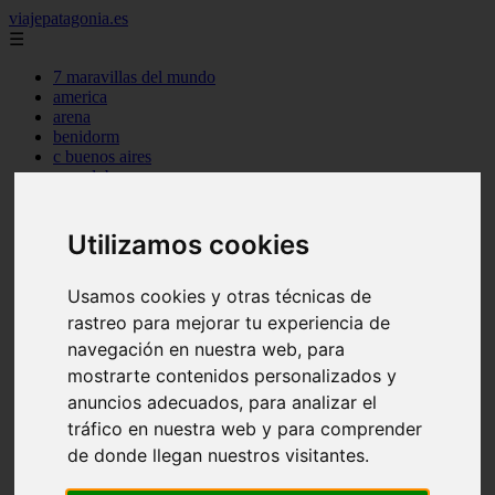
viajepatagonia.es
☰
7 maravillas del mundo
america
arena
benidorm
c buenos aires
c cordoba
c entre rios
c generalidades del pais
c mendoza
Utilizamos cookies
c neuquen
c provincias
Usamos cookies y otras técnicas de
c rio negro
c santa fe
rastreo para mejorar tu experiencia de
c tierra de fuego
navegación en nuestra web, para
c tucuman
mostrarte contenidos personalizados y
c zona austral
carmen
anuncios adecuados, para analizar el
category
tráfico en nuestra web y para comprender
destinos
de donde llegan nuestros visitantes.
gijon
lanzarote
live