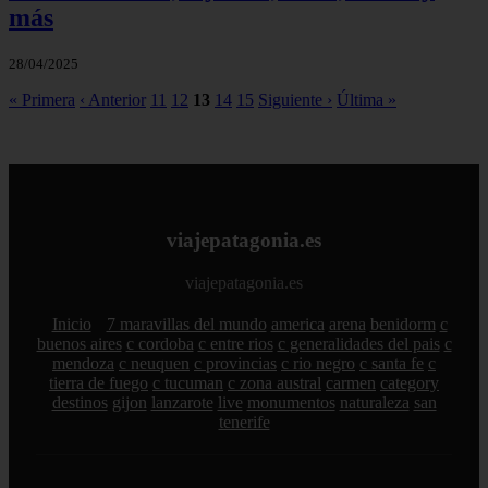
más
28/04/2025
« Primera
‹ Anterior
11
12
13
14
15
Siguiente ›
Última »
viajepatagonia.es
viajepatagonia.es
Inicio
7 maravillas del mundo
america
arena
benidorm
c
buenos aires
c cordoba
c entre rios
c generalidades del pais
c
mendoza
c neuquen
c provincias
c rio negro
c santa fe
c
tierra de fuego
c tucuman
c zona austral
carmen
category
destinos
gijon
lanzarote
live
monumentos
naturaleza
san
tenerife