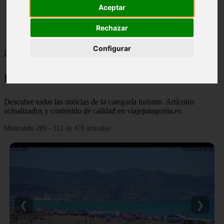
Aceptar
monumentos
naturaleza
san
Rechazar
tenerife
Configurar
Inicio
>
turismo
>
Página 13
turismo
Descubre todas las noticias de la categoría turismo. Artículos
actualizados y contenido de calidad en viajepatagonia.es.
Mostrando 289 - 312 de 478 artículos
❮
❯