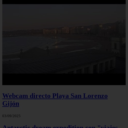
Webcam directo Playa San Lorenzo
Gijón
03/09/2025
Antarctic dream expedition con "viajes