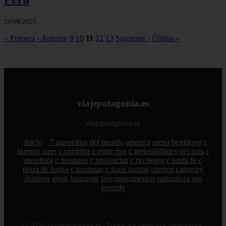
20/08/2025
« Primera
‹ Anterior
9
10
11
12
13
Siguiente ›
Última »
viajepatagonia.es
viajepatagonia.es
Inicio
7 maravillas del mundo
america
arena
benidorm
c
buenos aires
c cordoba
c entre rios
c generalidades del pais
c
mendoza
c neuquen
c provincias
c rio negro
c santa fe
c
tierra de fuego
c tucuman
c zona austral
carmen
category
destinos
gijon
lanzarote
live
monumentos
naturaleza
san
tenerife
© 2026 viajepatagonia.es. Todos los derechos reservados.