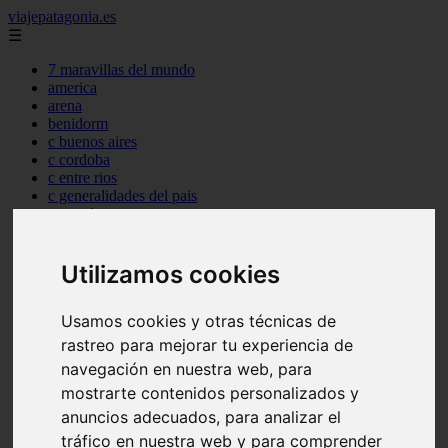
viajepatagonia.es
☰
7 maravillas del mundo
america
arena
benidorm
c buenos aires
c cordoba
c entre rios
c generalidades del pais
c mendoza
c neuquen
c provincias
c rio negro
Utilizamos cookies
c santa fe
c tierra de fuego
Usamos cookies y otras técnicas de
c tucuman
c zona austral
rastreo para mejorar tu experiencia de
carmen
navegación en nuestra web, para
category
mostrarte contenidos personalizados y
destinos
gijon
anuncios adecuados, para analizar el
lanzarote
tráfico en nuestra web y para comprender
live