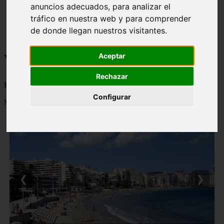
anuncios adecuados, para analizar el
monumentos
tráfico en nuestra web y para comprender
naturaleza
san
de donde llegan nuestros visitantes.
tenerife
Viajes a la Patagonia
Aceptar
Rechazar
Blog sobre la Patagonia en particular y sobre turismo en general
Configurar
Mostrando 1 - 24 de 478 artículos
❮
❯