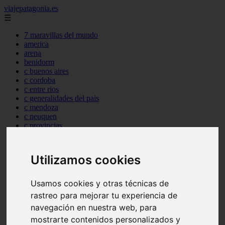
viajepatagonia.es
☰
7 maravillas del mundo
america
arena
benidorm
c buenos aires
c cordoba
c entre rios
c generalidades del pais
c mendoza
c neuquen
c provincias
c rio negro
c santa fe
c tierra de fuego
Utilizamos cookies
c tucuman
c zona austral
carmen
Usamos cookies y otras técnicas de
category
rastreo para mejorar tu experiencia de
destinos
navegación en nuestra web, para
gijon
lanzarote
mostrarte contenidos personalizados y
live