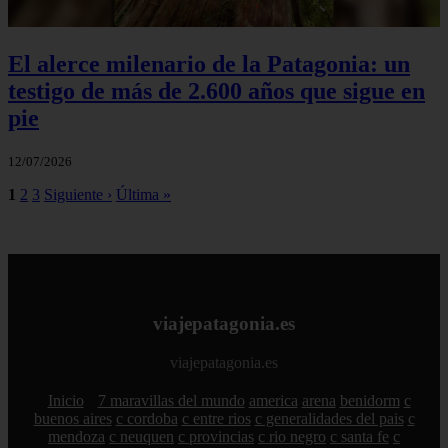
El alerce milenario de la Patagonia: un
testigo de más de 2.600 años que sigue en
pie
12/07/2026
1
2
3
Siguiente ›
Última »
viajepatagonia.es
viajepatagonia.es
Inicio
7 maravillas del mundo
america
arena
benidorm
c
buenos aires
c cordoba
c entre rios
c generalidades del pais
c
mendoza
c neuquen
c provincias
c rio negro
c santa fe
c