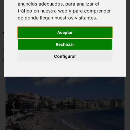
anuncios adecuados, para analizar el
monumentos
tráfico en nuestra web y para comprender
naturaleza
san
de donde llegan nuestros visitantes.
tenerife
Viajes a la Patagonia
Aceptar
Rechazar
Blog sobre la Patagonia en particular y sobre turismo en general
Configurar
Mostrando 1 - 24 de 477 artículos
❮
❯