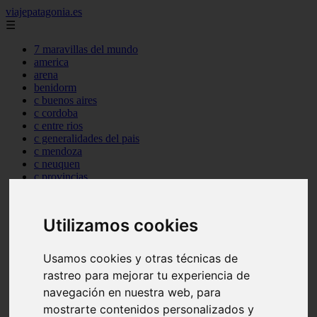
viajepatagonia.es
☰
7 maravillas del mundo
america
arena
benidorm
c buenos aires
c cordoba
c entre rios
c generalidades del pais
c mendoza
c neuquen
c provincias
c rio negro
c santa fe
c tierra de fuego
Utilizamos cookies
c tucuman
c zona austral
carmen
Usamos cookies y otras técnicas de
category
rastreo para mejorar tu experiencia de
destinos
navegación en nuestra web, para
gijon
lanzarote
mostrarte contenidos personalizados y
live