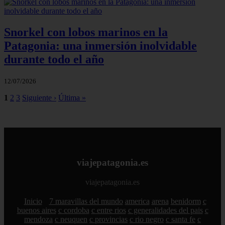
Snorkel con lobos marinos en la
Patagonia: una inmersión inolvidable
durante todo el año
12/07/2026
1
2
3
Siguiente ›
Última »
viajepatagonia.es
viajepatagonia.es
Inicio
7 maravillas del mundo
america
arena
benidorm
c
buenos aires
c cordoba
c entre rios
c generalidades del pais
c
mendoza
c neuquen
c provincias
c rio negro
c santa fe
c