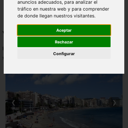
anuncios adecuados, para analizar el
monumentos
tráfico en nuestra web y para comprender
naturaleza
de donde llegan nuestros visitantes.
san
tenerife
Aceptar
Viajes a la Patagonia
Rechazar
Blog sobre la Patagonia en particular y sobre turismo en general
Configurar
Mostrando 1 - 24 de 477 artículos
❮
❯