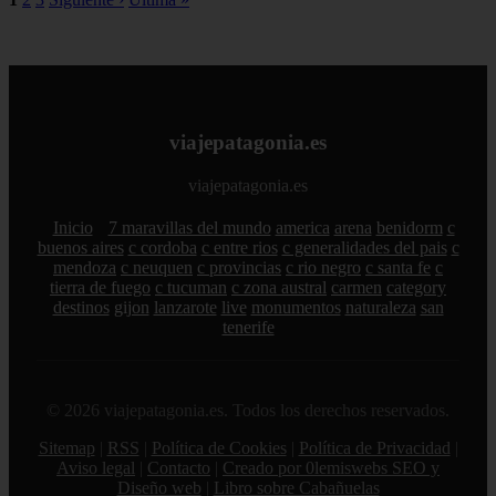
viajepatagonia.es
viajepatagonia.es
Inicio
7 maravillas del mundo
america
arena
benidorm
c
buenos aires
c cordoba
c entre rios
c generalidades del pais
c
mendoza
c neuquen
c provincias
c rio negro
c santa fe
c
tierra de fuego
c tucuman
c zona austral
carmen
category
destinos
gijon
lanzarote
live
monumentos
naturaleza
san
tenerife
© 2026 viajepatagonia.es. Todos los derechos reservados.
Sitemap
|
RSS
|
Política de Cookies
|
Política de Privacidad
|
Aviso legal
|
Contacto
|
Creado por 0lemiswebs SEO y
Diseño web
|
Libro sobre Cabañuelas