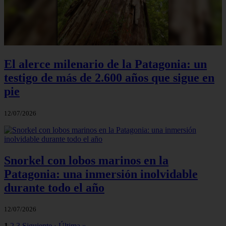
El alerce milenario de la Patagonia: un
testigo de más de 2.600 años que sigue en
pie
12/07/2026
Snorkel con lobos marinos en la
Patagonia: una inmersión inolvidable
durante todo el año
12/07/2026
1
2
3
Siguiente ›
Última »