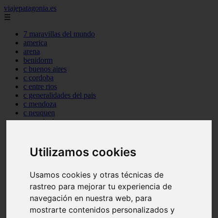
viajepatagonia.es
☰
7 maravillas del mundo
america
arena
benidorm
c buenos aires
c cordoba
c entre rios
c generalidades del pais
c mendoza
c neuquen
c provincias
c rio negro
c santa fe
c tierra de fuego
Utilizamos cookies
c tucuman
c zona austral
Usamos cookies y otras técnicas de
carmen
category
rastreo para mejorar tu experiencia de
destinos
navegación en nuestra web, para
gijon
mostrarte contenidos personalizados y
lanzarote
live