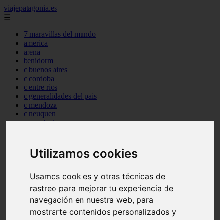
viajepatagonia.es
☰
7 maravillas del mundo
america
arena
benidorm
c buenos aires
c cordoba
c entre rios
c generalidades del pais
c mendoza
c neuquen
c provincias
c rio negro
c santa fe
c tierra de fuego
Utilizamos cookies
c tucuman
c zona austral
Usamos cookies y otras técnicas de
carmen
category
rastreo para mejorar tu experiencia de
destinos
navegación en nuestra web, para
gijon
mostrarte contenidos personalizados y
lanzarote
live