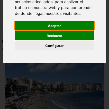
anuncios adecuados, para analizar el
monumentos
tráfico en nuestra web y para comprender
naturaleza
de donde llegan nuestros visitantes.
san
tenerife
Aceptar
Viajes a la Patagonia
Rechazar
Blog sobre la Patagonia en particular y sobre turismo en general
Configurar
Mostrando 1 - 24 de 479 artículos
❮
❯