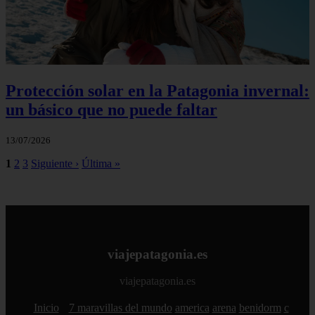
Protección solar en la Patagonia invernal:
un básico que no puede faltar
13/07/2026
1
2
3
Siguiente ›
Última »
viajepatagonia.es
viajepatagonia.es
Inicio
7 maravillas del mundo
america
arena
benidorm
c